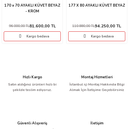
170 x 70 AYAKLI KÜVET BEYAZ
177 X 80 AYAKLI KÜVET BEYAZ
- KROM
81.600,00 TL
94.250,00 TL
96.000,00 TL
110.880,00 TL
Kargo bedava
Kargo bedava
Hızlı Kargo
Montaj Hizmetleri
Satın aldığınız ürünleri hızlı bi
İstanbul içi Montaj Hakkında Bilgi
şekilde teslim ediyoruz.
Almak İçin İletişime Geçebilirsiniz
Güvenli Alışveriş
İletişim