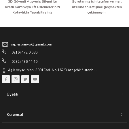
3D Güvenli Alışveriş Sitemi İle
Sorularınız için telefon ve mail
Kredi Kartı veya Eft Ödemelerinizi
üzerinden iletişime geçmekten
Kolaylıkla Yapabilirsiniz
çekinmeyin.
yapiesbanyo@gmail.com
(0216) 472 0 686
(0532) 436 44 40
Aşık Veysel Mah. 3001Cad. No:162/B Ataşehir / İstanbul
Üyelik
Kurumsal