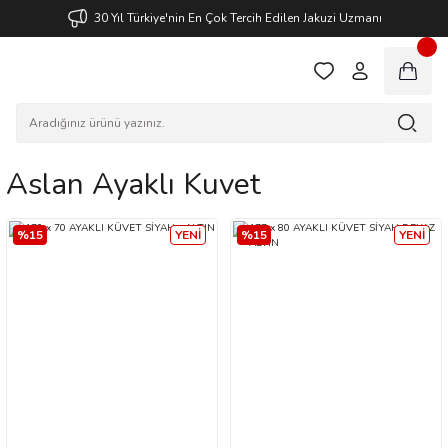
30 Yıl Türkiye'nin En Çok Tercih Edilen Jakuzi Uzmanı
Aslan Ayaklı Kuvet
%15
YENİ
%15
YENİ