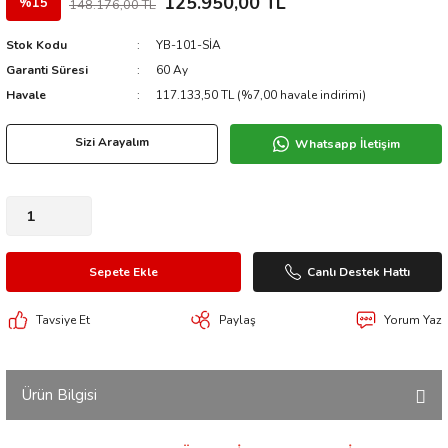
125.950,00 TL
%15
148.176,00 TL
Stok Kodu
YB-101-SİA
Garanti Süresi
60 Ay
Havale
117.133,50 TL (%7,00 havale indirimi)
Sizi Arayalım
Whatsapp İletişim
Sepete Ekle
Canlı Destek Hattı
Tavsiye Et
Paylaş
Yorum Yaz
Ürün Bilgisi