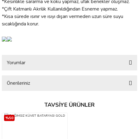
*Kesinlikle sararma ve koku yapmaz, ufak benekler oluşmaz.
*Çift Katmanlı Akrilik Kullanıldığından Esneme yapmaz.
*Kısa sürede ısınır ve ısıyı dışarı vermeden uzun süre suyu
sıcaklığında korur.
Yorumlar
Önerileriniz
Bu ürüne ilk yorumu siz yapın!
Bu ürünün fiyat bilgisi, resim, ürün açıklamalarında ve diğer konularda
yetersiz gördüğünüz noktaları öneri formunu kullanarak tarafımıza
TAVSIYE ÜRÜNLER
Yorum Yaz
iletebilirsiniz.
Görüş ve önerileriniz için teşekkür ederiz.
%50
Ürün resmi kalitesiz, bozuk veya görüntülenemiyor.