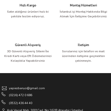
Hızlı Kargo
Montaj Hizmetleri
Satın aldığınız ürünleri hızlı bi
İstanbul içi Montaj Hakkında Bilgi
şekilde teslim ediyoruz.
Almak İçin İletişime Geçebilirsiniz
Güvenli Alışveriş
İletişim
3D Güvenli Alışveriş Sitemi İle
Sorularınız için telefon ve mail
Kredi Kartı veya Eft Ödemelerinizi
üzerinden iletişime geçmekten
Kolaylıkla Yapabilirsiniz
çekinmeyin.
yapiesbanyo@gmail.com
(0216) 472 0 686
(0532) 436 44 40
Aşık Veysel Mah. 3001Cad. No:162/B Ataşehir / İstanbul