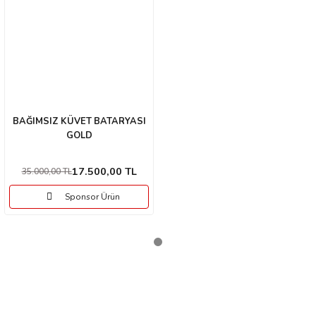
Ürün açıklamasında eksik bilgiler bulunuyor.
Ürün bilgilerinde hatalar bulunuyor.
Ürün fiyatı diğer sitelerden daha pahalı.
Bu ürüne benzer farklı alternatifler olmalı.
BAĞIMSIZ KÜVET BATARYASI
GOLD
Gönder
17.500,00 TL
35.000,00 TL
Sponsor Ürün