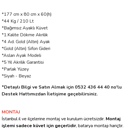
*177 cm x 80 cm x 60(h)
*44 Kg / 210 Lt
*Bağımsız Ayaklı Küvet
*1.Kalite Dökme Akrilik
*4 Ad. Gold (Altın) Ayak
*Gold (Altın) Sifon Gideri
*Aslan Ayak Modeli
*5 Yıl Akrilik Garantisi
*Parlak Yüzey
*Siyah - Beyaz
*Detaylı Bilgi ve Satın Almak için 0532 436 44 40 no'lu
Destek Hattımızdan İletişime geçebilirsiniz.
MONTAJ
İstanbul il ve ilçelerine montaj ve kurulum ücretsizdir.
Montaj
işlemi sadece küvet için geçerlidir
, batarya montajı hariçtir.