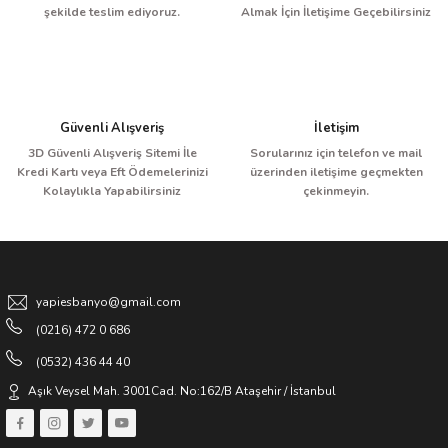
şekilde teslim ediyoruz.
Almak İçin İletişime Geçebilirsiniz
Bu ürüne benzer farklı alternatifler olmalı.
Güvenli Alışveriş
İletişim
BAĞIMSIZ KÜVET BATARYASI GOLD
3D Güvenli Alışveriş Sitemi İle
Sorularınız için telefon ve mail
Gönder
Kredi Kartı veya Eft Ödemelerinizi
üzerinden iletişime geçmekten
Kolaylıkla Yapabilirsiniz
çekinmeyin.
17.500,00 TL
35.000,00 TL
Sponsor Ürün
yapiesbanyo@gmail.com
(0216) 472 0 686
(0532) 436 44 40
Aşık Veysel Mah. 3001Cad. No:162/B Ataşehir / İstanbul