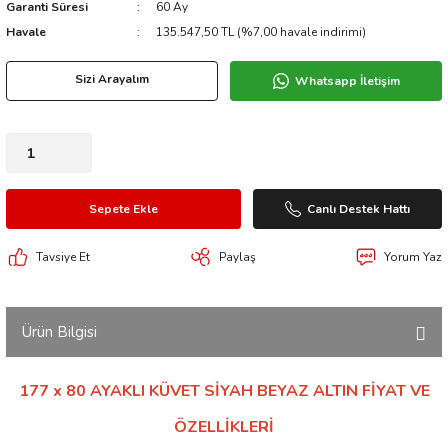
Garanti Süresi
60 Ay
Havale
135.547,50 TL (%7,00 havale indirimi)
Sizi Arayalım
Whatsapp İletişim
Sepete Ekle
Canlı Destek Hattı
Tavsiye Et
Paylaş
Yorum Yaz
Ürün Bilgisi
177 x 80 AYAKLI KÜVET SİYAH BEYAZ ALTIN FİYAT VE
ÖZELLİKLERİ