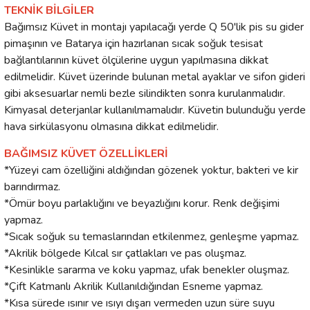
TEKNİK BİLGİLER
Bağımsız Küvet in montajı yapılacağı yerde Q 50'lik pis su gider
pimaşının ve Batarya için hazırlanan sıcak soğuk tesisat
bağlantılarının küvet ölçülerine uygun yapılmasına dikkat
edilmelidir. Küvet üzerinde bulunan metal ayaklar ve sifon gideri
gibi aksesuarlar nemli bezle silindikten sonra kurulanmalıdır.
Kimyasal deterjanlar kullanılmamalıdır. Küvetin bulunduğu yerde
hava sirkülasyonu olmasına dikkat edilmelidir.
BAĞIMSIZ KÜVET ÖZELLİKLERİ
*Yüzeyi cam özelliğini aldığından gözenek yoktur, bakteri ve kir
barındırmaz.
*Ömür boyu parlaklığını ve beyazlığını korur. Renk değişimi
yapmaz.
*Sıcak soğuk su temaslarından etkilenmez, genleşme yapmaz.
*Akrilik bölgede Kılcal sır çatlakları ve pas oluşmaz.
*Kesinlikle sararma ve koku yapmaz, ufak benekler oluşmaz.
*Çift Katmanlı Akrilik Kullanıldığından Esneme yapmaz.
*Kısa sürede ısınır ve ısıyı dışarı vermeden uzun süre suyu