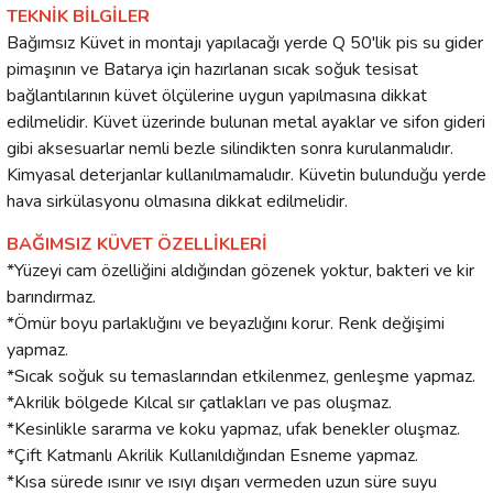
TEKNİK BİLGİLER
Bağımsız Küvet in montajı yapılacağı yerde Q 50'lik pis su gider
pimaşının ve Batarya için hazırlanan sıcak soğuk tesisat
bağlantılarının küvet ölçülerine uygun yapılmasına dikkat
edilmelidir. Küvet üzerinde bulunan metal ayaklar ve sifon gideri
gibi aksesuarlar nemli bezle silindikten sonra kurulanmalıdır.
Kimyasal deterjanlar kullanılmamalıdır. Küvetin bulunduğu yerde
hava sirkülasyonu olmasına dikkat edilmelidir.
BAĞIMSIZ KÜVET ÖZELLİKLERİ
*Yüzeyi cam özelliğini aldığından gözenek yoktur, bakteri ve kir
barındırmaz.
*Ömür boyu parlaklığını ve beyazlığını korur. Renk değişimi
yapmaz.
*Sıcak soğuk su temaslarından etkilenmez, genleşme yapmaz.
*Akrilik bölgede Kılcal sır çatlakları ve pas oluşmaz.
*Kesinlikle sararma ve koku yapmaz, ufak benekler oluşmaz.
*Çift Katmanlı Akrilik Kullanıldığından Esneme yapmaz.
*Kısa sürede ısınır ve ısıyı dışarı vermeden uzun süre suyu