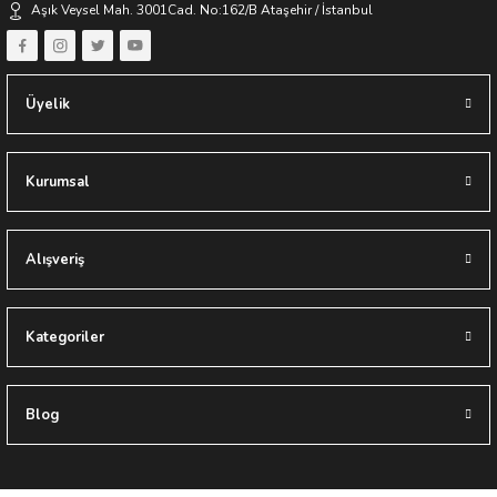
Keyifli Alışverişler Dileriz
Aşık Veysel Mah. 3001Cad. No:162/B Ataşehir / İstanbul
Yapıes Banyo / Erkan Ocak
Üyelik
Kurumsal
Alışveriş
Kategoriler
Blog