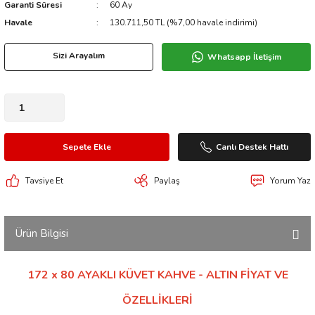
Garanti Süresi
60 Ay
Havale
130.711,50 TL (%7,00 havale indirimi)
Sizi Arayalım
Whatsapp İletişim
Sepete Ekle
Canlı Destek Hattı
Tavsiye Et
Paylaş
Yorum Yaz
Ürün Bilgisi
172 x 80 AYAKLI KÜVET KAHVE - ALTIN FİYAT VE
ÖZELLİKLERİ