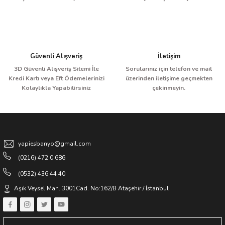
Bu ürüne benzer farklı alternatifler olmalı.
Güvenli Alışveriş
İletişim
BAĞIMSIZ KÜVET BATARYASI KROM
3D Güvenli Alışveriş Sitemi İle
Sorularınız için telefon ve mail
Gönder
Kredi Kartı veya Eft Ödemelerinizi
üzerinden iletişime geçmekten
Kolaylıkla Yapabilirsiniz
çekinmeyin.
12.500,00 TL
25.000,00 TL
Sponsor Ürün
yapiesbanyo@gmail.com
(0216) 472 0 686
(0532) 436 44 40
Aşık Veysel Mah. 3001Cad. No:162/B Ataşehir / İstanbul