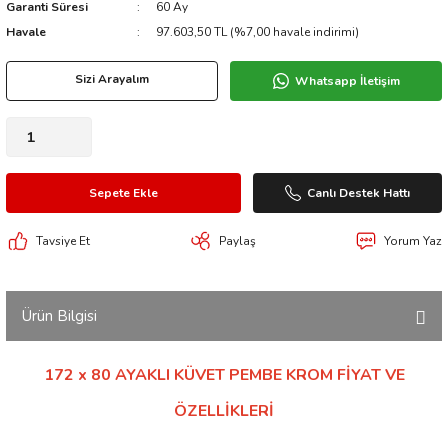
Garanti Süresi
60 Ay
Havale
97.603,50 TL (%7,00 havale indirimi)
Sizi Arayalım
Whatsapp İletişim
Sepete Ekle
Canlı Destek Hattı
Tavsiye Et
Paylaş
Yorum Yaz
Ürün Bilgisi
172 x 80 AYAKLI KÜVET PEMBE KROM FİYAT VE
ÖZELLİKLERİ