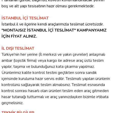
Planlanan günde, bağımsız küvetin konumlandırılacak yerinin
boş ve alt yapı tesisatının hazır olması gerekmektedir.
İSTANBUL İÇİ TESLİMAT
İstanbul il ve ilçerine kendi araçlarımızla teslimat ücretsizdir.
"MONTAJSIZ İSTANBUL İÇİ TESLİMAT" KAMPANYAMIZ
İÇİN FİYAT ALINIZ.
İL DIŞI TESLİMAT
Türkiye'nin her yerine (İl merkezi ve yakın çevreler) anlaşmalı
ambar (lojistik firma) veya kargo ile adrese araç üstü teslim
yapılır, taşıma ve bulunduğunuz kata çıkarma yapılmaz.
Ürünlerimiz kalite kontrol testini geçtikten sonra sandık
içerisinde kuruluma hazır servis edilir. Teslimatı yapılan ürünlerin
kontrolünü sağlayarak teslim almalısınız. Teslimat esnasında
kontrol sonrası hasarlı olan ürünleri teslim eden araç gitmeden
hasar tutanağı tutturmalı ve araç yanınızdayken bizimle irtibata
geçmelisiniz.
TEKNİK BİLGİLER