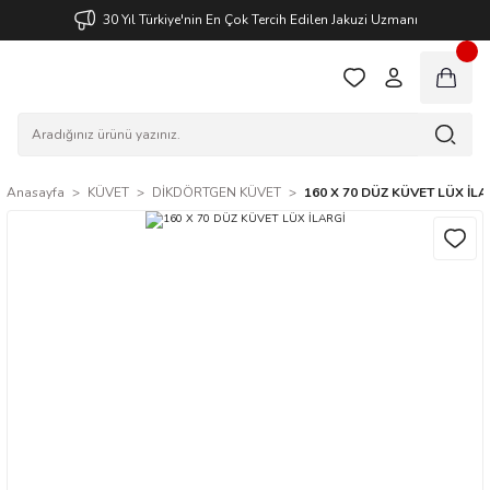
30 Yıl Türkiye'nin En Çok Tercih Edilen Jakuzi Uzmanı
Anasayfa
KÜVET
DİKDÖRTGEN KÜVET
160 X 70 DÜZ KÜVET LÜX İLA