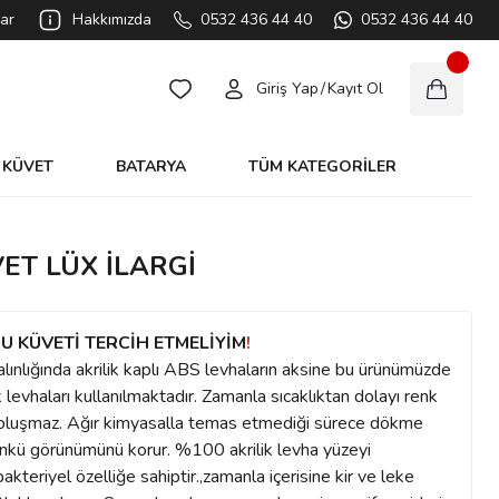
ar
Hakkımızda
0532 436 44 40
0532 436 44 40
Giriş Yap
/
Kayıt Ol
KÜVET
BATARYA
TÜM KATEGORİLER
VET LÜX İLARGİ
U KÜVETİ TERCİH ETMELİYİM
!
alınlığında akrilik kaplı ABS levhaların aksine bu ürünümüzde
levhaları kullanılmaktadır. Zamanla sıcaklıktan dolayı renk
ı oluşmaz. Ağır kimyasalla temas etmediği sürece dökme
 günkü görünümünü korur. %100 akrilik levha yüzeyi
teriyel özelliğe sahiptir.,zamanla içerisine kir ve leke