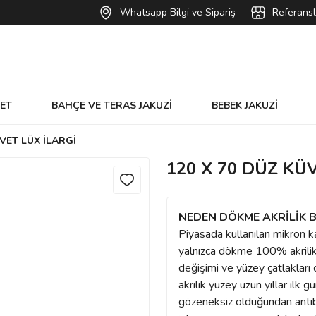
Whatsapp Bilgi ve Sipariş
Referansl
VET
BAHÇE VE TERAS JAKUZİ
BEBEK JAKUZİ
ÜVET LÜX İLARGİ
120 X 70 DÜZ KÜ
NEDEN DÖKME AKRİLİK B
Piyasada kullanılan mikron k
yalnızca dökme 100% akrilik 
değişimi ve yüzey çatlaklar
akrilik yüzey uzun yıllar ilk
gözeneksiz olduğundan antibak