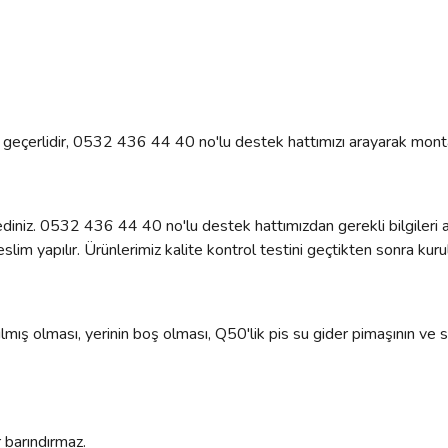
çin geçerlidir, 0532 436 44 40 no'lu destek hattımızı arayarak monta
diniz. 0532 436 44 40 no'lu destek hattımızdan gerekli bilgileri al
lim yapılır. Ürünlerimiz kalite kontrol testini geçtikten sonra kurul
mış olması, yerinin boş olması, Q50'lik pis su gider pimaşının ve sı
 barındırmaz.