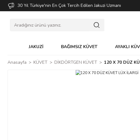
30 Yıl Türkiye'nin En Çok Tercih Edilen Jakuzi Uzmanı
JAKUZİ
BAĞIMSIZ KÜVET
AYAKLI KÜ
Anasayfa
KÜVET
DİKDÖRTGEN KÜVET
120 X 70 DÜZ K