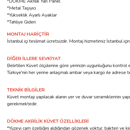
*DÖKME Akrilik Yan Panel
*Metal Taşıyıcı
*Yükseklik Ayarlı Ayaklar
*Tahliye Gideri
MONTAJ HARİÇTİR
İstanbul içi teslimat ücretsizdir. Montaj hizmetimiz İstanbul i
DİĞER İLLERE SEVKİYAT
Belirtilen Küvet ölçülerine göre yerinizin uygunluğunu kontrol e
Türkiye'nin her yerine anlaşmalı ambar veya kargo ile adrese tes
TEKNİK BİLGİLER
Küvet montajı yapılacak alanın yer ve duvar seramiklerinin yapıl
gerekmektedir.
DÖKME AKRİLİK KÜVET ÖZELLİKLERİ
*Yüzeyi cam özelliğini aldığından gözenek yoktur, bakteri ve kir