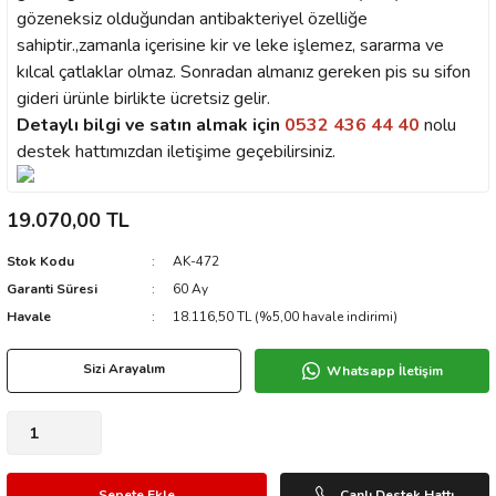
gözeneksiz olduğundan antibakteriyel özelliğe
sahiptir.,zamanla içerisine kir ve leke işlemez, sararma ve
kılcal çatlaklar olmaz. Sonradan almanız gereken pis su sifon
gideri ürünle birlikte ücretsiz gelir.
Detaylı bilgi ve satın almak için
0532 436 44 40
nolu
destek hattımızdan iletişime geçebilirsiniz.
19.070,00 TL
Stok Kodu
AK-472
Garanti Süresi
60 Ay
Havale
18.116,50 TL (%5,00 havale indirimi)
Sizi Arayalım
Whatsapp İletişim
Sepete Ekle
Canlı Destek Hattı