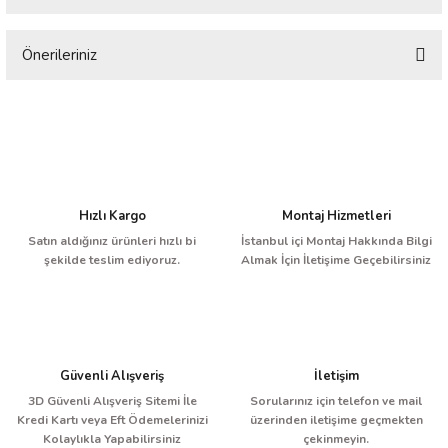
Önerileriniz
Bu ürüne ilk yorumu siz yapın!
Bu ürünün fiyat bilgisi, resim, ürün açıklamalarında ve diğer konularda
yetersiz gördüğünüz noktaları öneri formunu kullanarak tarafımıza
Yorum Yaz
iletebilirsiniz.
Görüş ve önerileriniz için teşekkür ederiz.
Ürün resmi kalitesiz, bozuk veya görüntülenemiyor.
Hızlı Kargo
Montaj Hizmetleri
Ürün açıklamasında eksik bilgiler bulunuyor.
Satın aldığınız ürünleri hızlı bi
İstanbul içi Montaj Hakkında Bilgi
şekilde teslim ediyoruz.
Almak İçin İletişime Geçebilirsiniz
Ürün bilgilerinde hatalar bulunuyor.
Ürün fiyatı diğer sitelerden daha pahalı.
Bu ürüne benzer farklı alternatifler olmalı.
Güvenli Alışveriş
İletişim
3D Güvenli Alışveriş Sitemi İle
Sorularınız için telefon ve mail
Kredi Kartı veya Eft Ödemelerinizi
üzerinden iletişime geçmekten
Kolaylıkla Yapabilirsiniz
çekinmeyin.