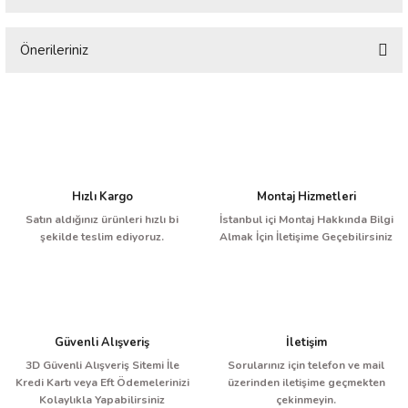
Önerileriniz
Bu ürüne ilk yorumu siz yapın!
Bu ürünün fiyat bilgisi, resim, ürün açıklamalarında ve diğer konularda
yetersiz gördüğünüz noktaları öneri formunu kullanarak tarafımıza
Yorum Yaz
iletebilirsiniz.
Görüş ve önerileriniz için teşekkür ederiz.
Ürün resmi kalitesiz, bozuk veya görüntülenemiyor.
Hızlı Kargo
Montaj Hizmetleri
Ürün açıklamasında eksik bilgiler bulunuyor.
Satın aldığınız ürünleri hızlı bi
İstanbul içi Montaj Hakkında Bilgi
şekilde teslim ediyoruz.
Almak İçin İletişime Geçebilirsiniz
Ürün bilgilerinde hatalar bulunuyor.
Ürün fiyatı diğer sitelerden daha pahalı.
Bu ürüne benzer farklı alternatifler olmalı.
Güvenli Alışveriş
İletişim
3D Güvenli Alışveriş Sitemi İle
Sorularınız için telefon ve mail
Kredi Kartı veya Eft Ödemelerinizi
üzerinden iletişime geçmekten
Kolaylıkla Yapabilirsiniz
çekinmeyin.