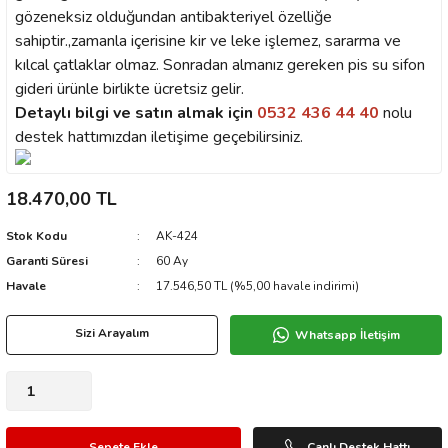
gözeneksiz olduğundan antibakteriyel özelliğe
sahiptir.,zamanla içerisine kir ve leke işlemez, sararma ve
kılcal çatlaklar olmaz. Sonradan almanız gereken pis su sifon
gideri ürünle birlikte ücretsiz gelir.
Detaylı bilgi ve satın almak için
0532 436 44 40
nolu
destek hattımızdan iletişime geçebilirsiniz.
18.470,00 TL
Stok Kodu
AK-424
Garanti Süresi
60 Ay
Havale
17.546,50 TL (%5,00 havale indirimi)
Sizi Arayalım
Whatsapp İletişim
Sepete Ekle
Canlı Destek Hattı