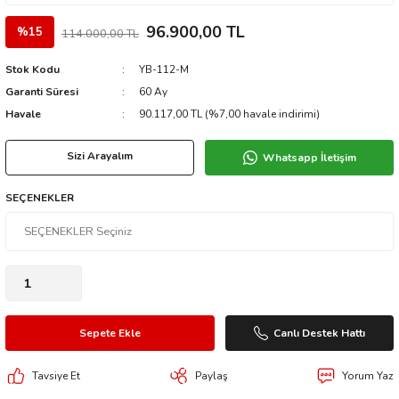
96.900,00 TL
%15
114.000,00 TL
Stok Kodu
YB-112-M
Garanti Süresi
60 Ay
Havale
90.117,00 TL (%7,00 havale indirimi)
Sizi Arayalım
Whatsapp İletişim
SEÇENEKLER
Sepete Ekle
Canlı Destek Hattı
Tavsiye Et
Paylaş
Yorum Yaz