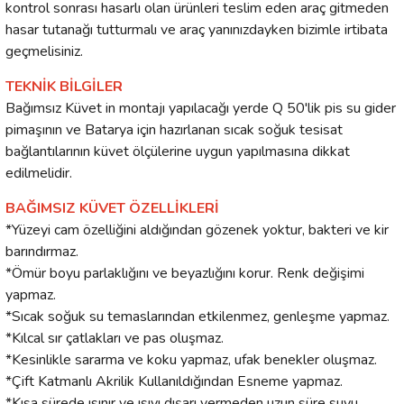
kontrol sonrası hasarlı olan ürünleri teslim eden araç gitmeden
hasar tutanağı tutturmalı ve araç yanınızdayken bizimle irtibata
geçmelisiniz.
TEKNİK BİLGİLER
Bağımsız Küvet in montajı yapılacağı yerde Q 50'lik pis su gider
pimaşının ve Batarya için hazırlanan sıcak soğuk tesisat
bağlantılarının küvet ölçülerine uygun yapılmasına dikkat
edilmelidir.
BAĞIMSIZ KÜVET ÖZELLİKLERİ
*Yüzeyi cam özelliğini aldığından gözenek yoktur, bakteri ve kir
barındırmaz.
*Ömür boyu parlaklığını ve beyazlığını korur. Renk değişimi
yapmaz.
*Sıcak soğuk su temaslarından etkilenmez, genleşme yapmaz.
*Kılcal sır çatlakları ve pas oluşmaz.
*Kesinlikle sararma ve koku yapmaz, ufak benekler oluşmaz.
*Çift Katmanlı Akrilik Kullanıldığından Esneme yapmaz.
*Kısa sürede ısınır ve ısıyı dışarı vermeden uzun süre suyu