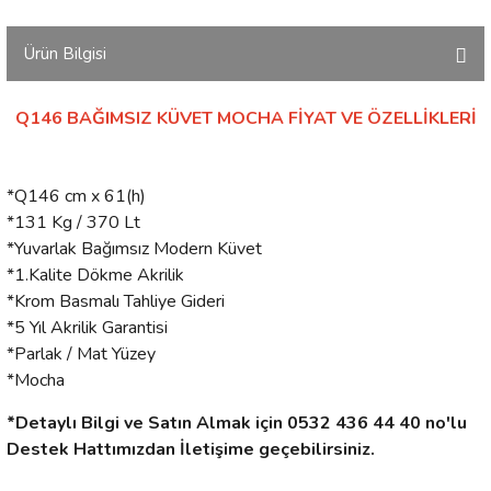
Ürün Bilgisi
Q146 BAĞIMSIZ KÜVET MOCHA FİYAT VE ÖZELLİKLERİ
*Q146 cm x 61(h)
*131 Kg / 370 Lt
*Yuvarlak Bağımsız Modern Küvet
*1.Kalite Dökme Akrilik
*Krom Basmalı Tahliye Gideri
*5 Yıl Akrilik Garantisi
*Parlak / Mat Yüzey
*Mocha
*Detaylı Bilgi ve Satın Almak için 0532 436 44 40 no'lu
Destek Hattımızdan İletişime geçebilirsiniz.