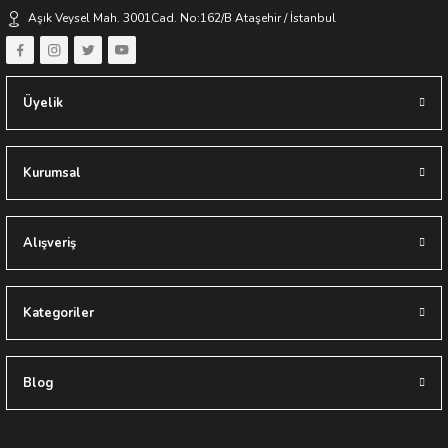
Keyifli Alışverişler Dileriz
Aşık Veysel Mah. 3001Cad. No:162/B Ataşehir / İstanbul
Yapıes Banyo / Erkan Ocak
Üyelik
Kurumsal
BAĞIMSIZ KÜVET BATARYASI SİYAH
Alışveriş
15.500,00 TL
31.000,00 TL
Kategoriler
Sponsor Ürün
Blog