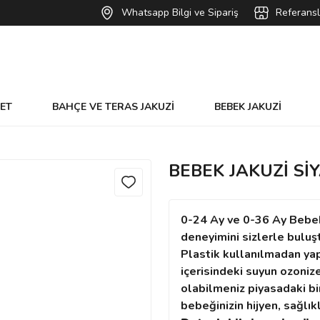
Whatsapp Bilgi ve Sipariş
Referansl
VET
BAHÇE VE TERAS JAKUZİ
BEBEK JAKUZİ
BEBEK JAKUZİ Sİ
0-24 Ay ve 0-36 Ay Bebek
deneyimini sizlerle buluşt
Plastik kullanılmadan yapı
içerisindeki suyun ozonize
olabilmeniz piyasadaki bi
bebeğinizin hijyen, sağlı