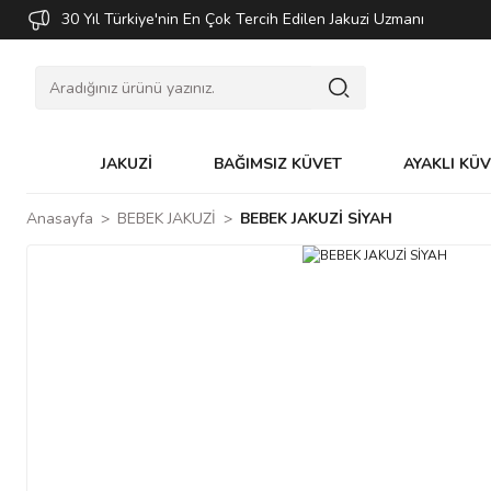
30 Yıl Türkiye'nin En Çok Tercih Edilen Jakuzi Uzmanı
JAKUZİ
BAĞIMSIZ KÜVET
AYAKLI KÜ
Anasayfa
BEBEK JAKUZİ
BEBEK JAKUZİ SİYAH