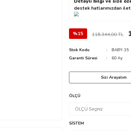
Detaylı bilgi ve size öz
destek hatlarımızdan ileti
%15
118.344,00 TL
Stok Kodu
BABY-15
Garanti Süresi
60 Ay
Sizi Arayalım
ÖLÇÜ
SİSTEM