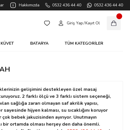
ar
Hakkımızda
0532 436 44 40
0532 436 44 40
Giriş Yap
/
Kayıt Ol
KÜVET
BATARYA
TÜM KATEGORİLER
YAH
lerinizin gelişimini destekleyen özel masaj
uruyoruz. 2 farklı ölçü ve 3 farklı sistem seçeneği,
lan sağlığa zararı olmayan saf akrilik yapısı,
r sayesinde hijyen kalması, su sıcaklığını koruyor
r çok bebek jakuzisinden ayırıyor. Unutmayın
klı bir ortamda olması herşey den daha önemli.