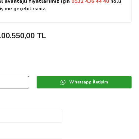
el avantajlı fiyatlarımız için
0532 436 44 40
nolu
şime geçebilirsiniz.
100.550,00 TL
Whatsapp İletişim