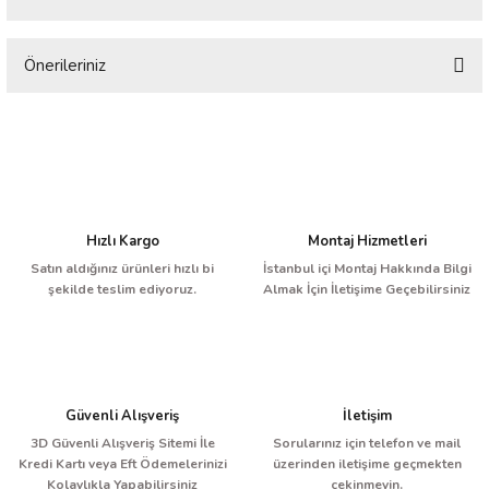
Önerileriniz
Bu ürüne ilk yorumu siz yapın!
Bu ürünün fiyat bilgisi, resim, ürün açıklamalarında ve diğer konularda
yetersiz gördüğünüz noktaları öneri formunu kullanarak tarafımıza
Yorum Yaz
iletebilirsiniz.
Görüş ve önerileriniz için teşekkür ederiz.
Ürün resmi kalitesiz, bozuk veya görüntülenemiyor.
Hızlı Kargo
Montaj Hizmetleri
Ürün açıklamasında eksik bilgiler bulunuyor.
Satın aldığınız ürünleri hızlı bi
İstanbul içi Montaj Hakkında Bilgi
şekilde teslim ediyoruz.
Almak İçin İletişime Geçebilirsiniz
Ürün bilgilerinde hatalar bulunuyor.
Ürün fiyatı diğer sitelerden daha pahalı.
Bu ürüne benzer farklı alternatifler olmalı.
Güvenli Alışveriş
İletişim
3D Güvenli Alışveriş Sitemi İle
Sorularınız için telefon ve mail
Kredi Kartı veya Eft Ödemelerinizi
üzerinden iletişime geçmekten
Kolaylıkla Yapabilirsiniz
çekinmeyin.