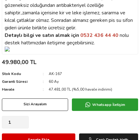
gözeneksiz olduğundan antibakteriyel özelliğe
sahiptir.,zamanla içerisine kir ve leke işlemez, sararma ve
kılcal çatlaklar olmaz. Sonradan almanız gereken pis su sifon
gideri ürünle birlikte ücretsiz gelir.
Detaylı bilgi ve satın almak için
0532 436 44 40
nolu
destek hattımızdan iletişime geçebilirsiniz.
49.980,00 TL
Stok Kodu
AK-167
Garanti Süresi
60 Ay
Havale
47.481,00 TL (%5,00 havale indirimi)
Sizi Arayalım
Whatsapp İletişim
Sepete Ekle
Canlı Destek Hattı