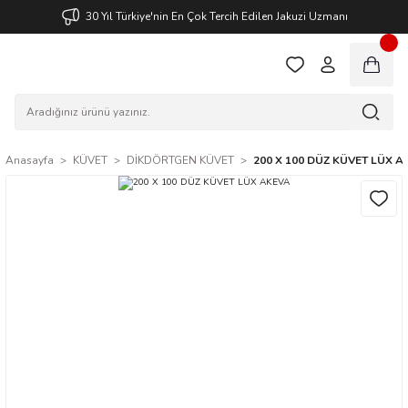
30 Yıl Türkiye'nin En Çok Tercih Edilen Jakuzi Uzmanı
Anasayfa
KÜVET
DİKDÖRTGEN KÜVET
200 X 100 DÜZ KÜVET LÜX A