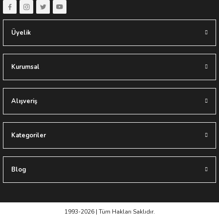
Yapıes Banyo / Erkan Ocak
Üyelik
Kurumsal
BAĞIMSIZ KÜVET BATARYASI SİYAH
Alışveriş
15.500,00 TL
31.000,00 TL
Kategoriler
Sponsor Ürün
Blog
1993-2026 | Tüm Hakları Saklıdır.