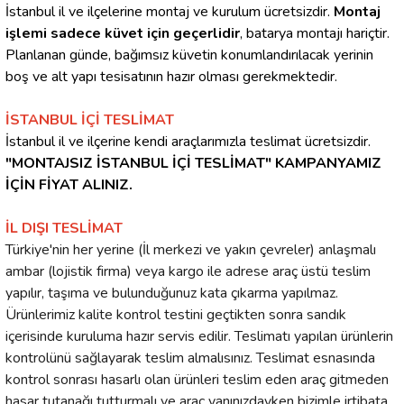
İstanbul il ve ilçelerine montaj ve kurulum ücretsizdir.
Montaj
işlemi sadece küvet için geçerlidir
, batarya montajı hariçtir.
Planlanan günde, bağımsız küvetin konumlandırılacak yerinin
boş ve alt yapı tesisatının hazır olması gerekmektedir.
İSTANBUL İÇİ TESLİMAT
İstanbul il ve ilçerine kendi araçlarımızla teslimat ücretsizdir.
"MONTAJSIZ İSTANBUL İÇİ TESLİMAT" KAMPANYAMIZ
İÇİN FİYAT ALINIZ.
İL DIŞI TESLİMAT
Türkiye'nin her yerine (İl merkezi ve yakın çevreler) anlaşmalı
ambar (lojistik firma) veya kargo ile adrese araç üstü teslim
yapılır, taşıma ve bulunduğunuz kata çıkarma yapılmaz.
Ürünlerimiz kalite kontrol testini geçtikten sonra sandık
içerisinde kuruluma hazır servis edilir. Teslimatı yapılan ürünlerin
kontrolünü sağlayarak teslim almalısınız. Teslimat esnasında
kontrol sonrası hasarlı olan ürünleri teslim eden araç gitmeden
hasar tutanağı tutturmalı ve araç yanınızdayken bizimle irtibata