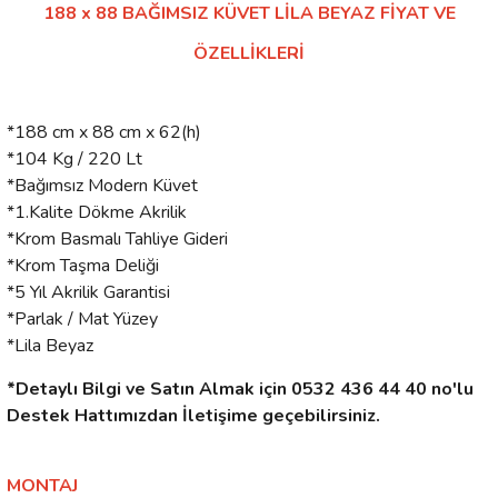
188 x 88 BAĞIMSIZ KÜVET LİLA BEYAZ FİYAT VE
ÖZELLİKLERİ
*188 cm x 88 cm x 62(h)
*104 Kg / 220 Lt
*Bağımsız Modern Küvet
*1.Kalite Dökme Akrilik
*Krom Basmalı Tahliye Gideri
*Krom Taşma Deliği
*5 Yıl Akrilik Garantisi
*Parlak / Mat Yüzey
*Lila Beyaz
*Detaylı Bilgi ve Satın Almak için 0532 436 44 40 no'lu
Destek Hattımızdan İletişime geçebilirsiniz.
MONTAJ