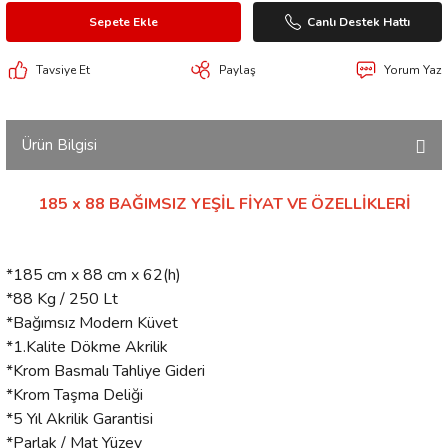
Sepete Ekle
Canlı Destek Hattı
Tavsiye Et
Paylaş
Yorum Yaz
Ürün Bilgisi
185 x 88 BAĞIMSIZ YEŞİL FİYAT VE ÖZELLİKLERİ
*185 cm x 88 cm x 62(h)
*88 Kg / 250 Lt
*Bağımsız Modern Küvet
*1.Kalite Dökme Akrilik
*Krom Basmalı Tahliye Gideri
*Krom Taşma Deliği
*5 Yıl Akrilik Garantisi
*Parlak / Mat Yüzey