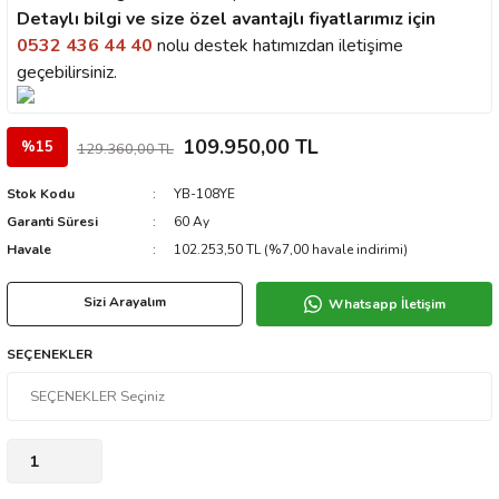
Detaylı bilgi ve size özel avantajlı fiyatlarımız için
0532 436 44 40
nolu destek hatımızdan iletişime
geçebilirsiniz.
109.950,00 TL
%15
129.360,00 TL
Stok Kodu
YB-108YE
Garanti Süresi
60 Ay
Havale
102.253,50 TL (%7,00 havale indirimi)
Sizi Arayalım
Whatsapp İletişim
SEÇENEKLER