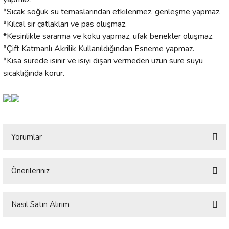
*Sıcak soğuk su temaslarından etkilenmez, genleşme yapmaz.
*Kılcal sır çatlakları ve pas oluşmaz.
*Kesinlikle sararma ve koku yapmaz, ufak benekler oluşmaz.
*Çift Katmanlı Akrilik Kullanıldığından Esneme yapmaz.
*Kısa sürede ısınır ve ısıyı dışarı vermeden uzun süre suyu
sıcaklığında korur.
Yorumlar
Önerileriniz
Bu ürüne ilk yorumu siz yapın!
Bu ürünün fiyat bilgisi, resim, ürün açıklamalarında ve diğer konularda
yetersiz gördüğünüz noktaları öneri formunu kullanarak tarafımıza
Nasıl Satın Alırım
Yorum Yaz
iletebilirsiniz.
Görüş ve önerileriniz için teşekkür ederiz.