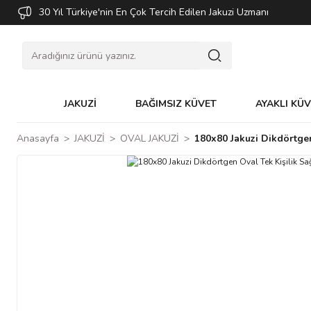
30 Yıl Türkiye'nin En Çok Tercih Edilen Jakuzi Uzmanı
JAKUZİ
BAĞIMSIZ KÜVET
AYAKLI KÜ
Anasayfa
JAKUZİ
OVAL JAKUZİ
180x80 Jakuzi Dikdörtgen