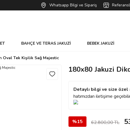
Whatsapp Bilgi ve Sipariş
Referansl
VET
BAHÇE VE TERAS JAKUZİ
BEBEK JAKUZİ
 Oval Tek Kişilik Sağ Majestic
180x80 Jakuzi Dikd
Detaylı bilgi ve size özel 
hatımızdan iletişime geçebilir
5
%15
62.800,00 TL