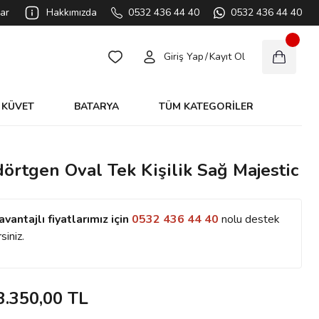
ar
Hakkımızda
0532 436 44 40
0532 436 44 40
Giriş Yap
/
Kayıt Ol
KÜVET
BATARYA
TÜM KATEGORİLER
örtgen Oval Tek Kişilik Sağ Majestic
avantajlı fiyatlarımız için
0532 436 44 40
nolu destek
siniz.
3.350,00 TL