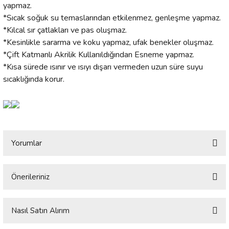
yapmaz.
*Sıcak soğuk su temaslarından etkilenmez, genleşme yapmaz.
*Kılcal sır çatlakları ve pas oluşmaz.
*Kesinlikle sararma ve koku yapmaz, ufak benekler oluşmaz.
*Çift Katmanlı Akrilik Kullanıldığından Esneme yapmaz.
*Kısa sürede ısınır ve ısıyı dışarı vermeden uzun süre suyu
sıcaklığında korur.
Yorumlar
Önerileriniz
Bu ürüne ilk yorumu siz yapın!
Bu ürünün fiyat bilgisi, resim, ürün açıklamalarında ve diğer konularda
yetersiz gördüğünüz noktaları öneri formunu kullanarak tarafımıza
Nasıl Satın Alırım
Yorum Yaz
iletebilirsiniz.