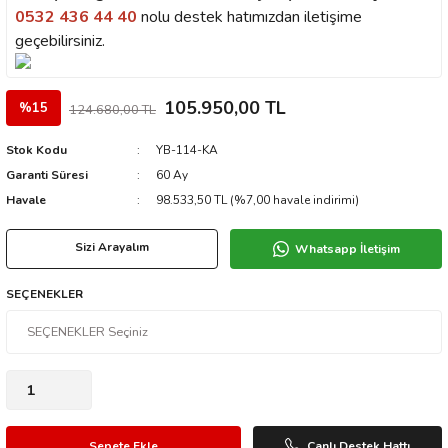
0532 436 44 40
nolu destek hatımızdan iletişime
geçebilirsiniz.
105.950,00 TL
%15
124.680,00 TL
Stok Kodu
YB-114-KA
Garanti Süresi
60 Ay
Havale
98.533,50 TL (%7,00 havale indirimi)
Sizi Arayalım
Whatsapp İletişim
SEÇENEKLER
Sepete Ekle
Canlı Destek Hattı