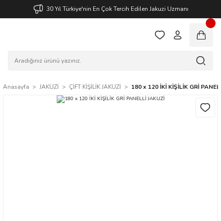
30 Yıl Türkiye'nin En Çok Tercih Edilen Jakuzi Uzmanı
Anasayfa
JAKUZİ
ÇİFT KİŞİLİK JAKUZİ
180 x 120 İKİ KİŞİLİK GRİ PANEL