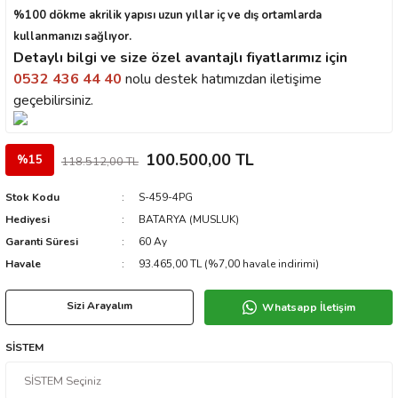
%100 dökme akrilik yapısı uzun yıllar iç ve dış ortamlarda
kullanmanızı sağlıyor.
Detaylı bilgi ve size özel avantajlı fiyatlarımız için
0532 436 44 40
nolu destek hatımızdan iletişime
geçebilirsiniz.
100.500,00 TL
%15
118.512,00 TL
Stok Kodu
S-459-4PG
Hediyesi
BATARYA (MUSLUK)
Garanti Süresi
60 Ay
Havale
93.465,00 TL (%7,00 havale indirimi)
Sizi Arayalım
Whatsapp İletişim
SİSTEM