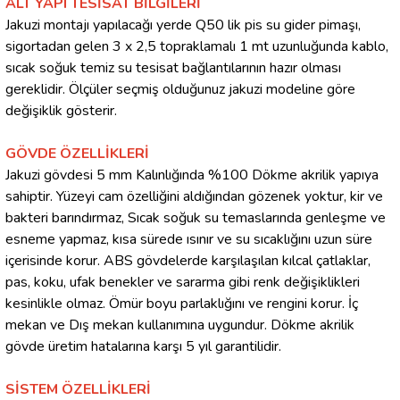
ALT YAPI TESİSAT BİLGİLERİ
Jakuzi montajı yapılacağı yerde Q50 lik pis su gider pimaşı,
sigortadan gelen 3 x 2,5 topraklamalı 1 mt uzunluğunda kablo,
sıcak soğuk temiz su tesisat bağlantılarının hazır olması
gereklidir. Ölçüler seçmiş olduğunuz jakuzi modeline göre
değişiklik gösterir.
GÖVDE ÖZELLİKLERİ
Jakuzi gövdesi 5 mm Kalınlığında %100 Dökme akrilik yapıya
sahiptir. Yüzeyi cam özelliğini aldığından gözenek yoktur, kir ve
bakteri barındırmaz, Sıcak soğuk su temaslarında genleşme ve
esneme yapmaz, kısa sürede ısınır ve su sıcaklığını uzun süre
içerisinde korur. ABS gövdelerde karşılaşılan kılcal çatlaklar,
pas, koku, ufak benekler ve sararma gibi renk değişiklikleri
kesinlikle olmaz. Ömür boyu parlaklığını ve rengini korur. İç
mekan ve Dış mekan kullanımına uygundur. Dökme akrilik
gövde üretim hatalarına karşı 5 yıl garantilidir.
SİSTEM ÖZELLİKLERİ