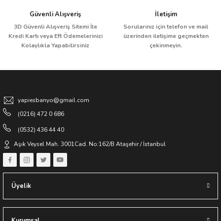
sonra, seçmiş olduğunuz jakuzi sistem özelliklerine göre sipariş
Güvenli Alışveriş
İletişim
oluşturabilirsiniz.
Gönder
3D Güvenli Alışveriş Sitemi İle
Sorularınız için telefon ve mail
Kredi Kartı veya Eft Ödemelerinizi
üzerinden iletişime geçmekten
**Sipariş hatalarının olmaması ve istemiş olduğunuz jakuzi
Kolaylıkla Yapabilirsiniz
çekinmeyin.
özelliklerinin eksiksiz olması için destek hattımız ile iletişime
geçmenizi önemle rica ederiz.
**Ürün güncel kampanyaları, kredi kartı taksitli ve nakit ödeme
seçenekleri için destek hattımızdan bilgi alabilirsiniz.
yapiesbanyo@gmail.com
**Destek Hattı:
0532 436 44 40
(0216) 472 0 686
(0532) 436 44 40
Keyifli Alışverişler Dileriz
Aşık Veysel Mah. 3001Cad. No:162/B Ataşehir / İstanbul
Yapıes Banyo / Erkan Ocak
Üyelik
Kurumsal