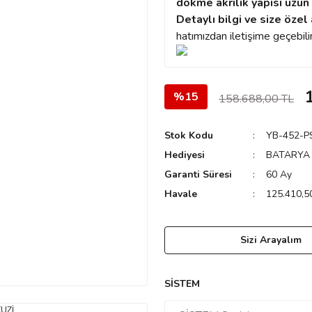
dökme akrilik yapısı uzun 
Detaylı bilgi ve size özel 
hatımızdan iletişime geçebilir
%15
158.688,00 TL
Stok Kodu
YB-452-P
Hediyesi
BATARYA 
Garanti Süresi
60 Ay
Havale
125.410,50
Sizi Arayalım
SİSTEM