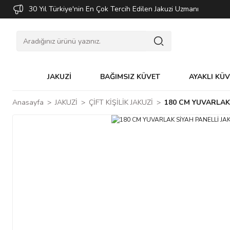
30 Yıl Türkiye'nin En Çok Tercih Edilen Jakuzi Uzmanı
JAKUZİ
BAĞIMSIZ KÜVET
AYAKLI KÜ
Anasayfa
JAKUZİ
ÇİFT KİŞİLİK JAKUZİ
180 CM YUVARLAK 