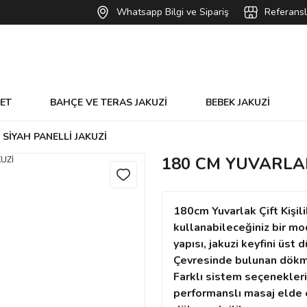
Whatsapp Bilgi ve Sipariş
Referansl
VET
BAHÇE VE TERAS JAKUZİ
BEBEK JAKUZİ
SİYAH PANELLİ JAKUZİ
180 CM YUVARLAK
180cm Yuvarlak Çift Kişili
kullanabileceğiniz bir mo
yapısı, jakuzi keyfini üs
Çevresinde bulunan dökme
Farklı sistem seçenekleri
performanslı masaj elde 