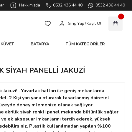
ar
Hakkımızda
0532 436 44 40
0532 436 44 40
Giriş Yap
/
Kayıt Ol
KÜVET
BATARYA
TÜM KATEGORİLER
 SİYAH PANELLİ JAKUZİ
k Jakuzi!.. Yuvarlak hatları ile geniş mekanlarda
del. 2 Kişi yan yana oturarak tasarlanmış dairesel
t düzeyde deneyimlemenize olanak sağlıyor.
 akrilik siyah renkli panel mekanda bütünlük sağlar.
 ve ek aksesuar imkanlarını tercih ederek, yüksek
edebilirsiniz. Plastik kullanılmadan yapılan %100