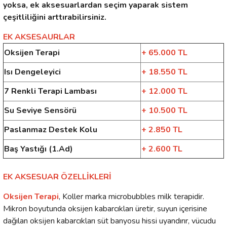
yoksa, ek aksesuarlardan seçim yaparak sistem
çeşitliliğini arttırabilirsiniz.
EK AKSESAURLAR
Oksijen Terapi
+ 65.000 TL
Isı Dengeleyici
+ 18.550 TL
7 Renkli Terapi Lambası
+ 12.000 TL
Su Seviye Sensörü
+ 10.500 TL
Paslanmaz Destek Kolu
+ 2.850 TL
Baş Yastığı (1.Ad)
+ 2.600 TL
EK AKSESUAR ÖZELLİKLERİ
Oksijen Terapi
,
Koller marka microbubbles milk terapidir.
Mikron boyutunda oksijen kabarcıkları üretir, suyun içerisine
dağılan oksijen kabarcıkları süt banyosu hissi uyandırır, vücudu