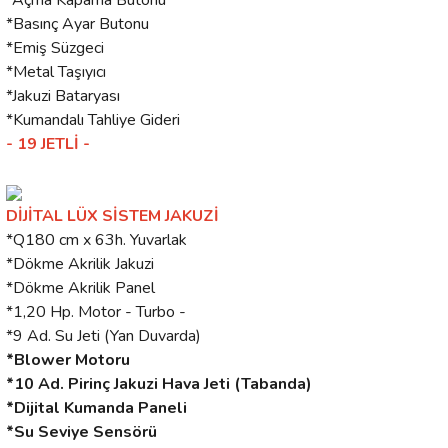
*Açma Kapama Butonu
*Basınç Ayar Butonu
*Emiş Süzgeci
*Metal Taşıyıcı
*Jakuzi Bataryası
*Kumandalı Tahliye Gideri
- 19 JETLİ -
DİJİTAL LÜX SİSTEM JAKUZİ
*Q180 cm x 63h. Yuvarlak
*Dökme Akrilik Jakuzi
*Dökme Akrilik Panel
*1,20 Hp. Motor - Turbo -
*9 Ad. Su Jeti (Yan Duvarda)
*Blower Motoru
*10 Ad. Pirinç Jakuzi Hava Jeti (Tabanda)
*Dijital Kumanda Paneli
*Su Seviye Sensörü