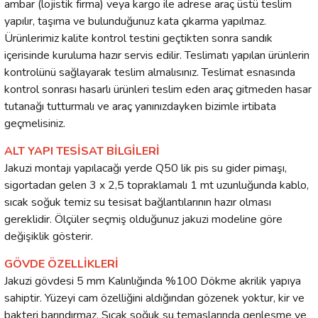
ambar (lojistik firma) veya kargo ile adrese araç üstü teslim
yapılır, taşıma ve bulunduğunuz kata çıkarma yapılmaz.
Ürünlerimiz kalite kontrol testini geçtikten sonra sandık
içerisinde kuruluma hazır servis edilir. Teslimatı yapılan ürünlerin
kontrolünü sağlayarak teslim almalısınız. Teslimat esnasında
kontrol sonrası hasarlı ürünleri teslim eden araç gitmeden hasar
tutanağı tutturmalı ve araç yanınızdayken bizimle irtibata
geçmelisiniz.
ALT YAPI TESİSAT BİLGİLERİ
Jakuzi montajı yapılacağı yerde Q50 lik pis su gider pimaşı,
sigortadan gelen 3 x 2,5 topraklamalı 1 mt uzunluğunda kablo,
sıcak soğuk temiz su tesisat bağlantılarının hazır olması
gereklidir. Ölçüler seçmiş olduğunuz jakuzi modeline göre
değişiklik gösterir.
GÖVDE ÖZELLİKLERİ
Jakuzi gövdesi 5 mm Kalınlığında %100 Dökme akrilik yapıya
sahiptir. Yüzeyi cam özelliğini aldığından gözenek yoktur, kir ve
bakteri barındırmaz, Sıcak soğuk su temaslarında genleşme ve