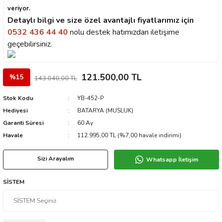
veriyor.
Detaylı bilgi ve size özel avantajlı fiyatlarımız için
0532 436 44 40
nolu destek hatımızdan iletişime
geçebilirsiniz.
121.500,00 TL
%15
143.040,00 TL
Stok Kodu
YB-452-P
Hediyesi
BATARYA (MUSLUK)
Garanti Süresi
60 Ay
Havale
112.995,00 TL (%7,00 havale indirimi)
Sizi Arayalım
Whatsapp İletişim
SİSTEM