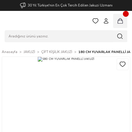
30 Yıl Türkiye'nin En Çok Tercih Edilen Jakuzi Uzmanı
Anasayfa
JAKUZİ
ÇİFT KİŞİLİK JAKUZİ
180 CM YUVARLAK PANELLİ JA