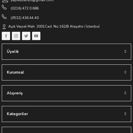
**Destek Hattı:
0532 436 44 40
(0216) 472 0 686
(0532) 436 44 40
Keyifli Alışverişler Dileriz
Aşık Veysel Mah. 3001Cad. No:162/B Ataşehir / İstanbul
Yapıes Banyo / Erkan Ocak
Üyelik
Kurumsal
Alışveriş
Kategoriler