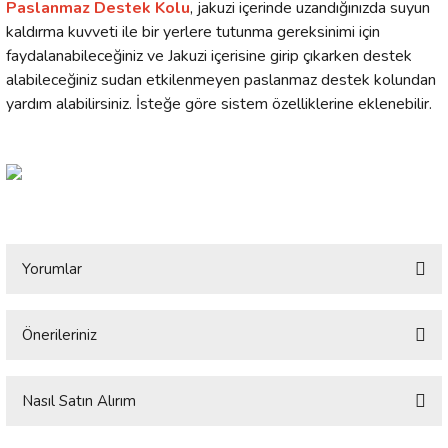
Paslanmaz Destek Kolu
, jakuzi içerinde uzandığınızda suyun
kaldırma kuvveti ile bir yerlere tutunma gereksinimi için
faydalanabileceğiniz ve Jakuzi içerisine girip çıkarken destek
alabileceğiniz sudan etkilenmeyen paslanmaz destek kolundan
yardım alabilirsiniz. İsteğe göre sistem özelliklerine eklenebilir.
Yorumlar
Önerileriniz
Bu ürüne ilk yorumu siz yapın!
Bu ürünün fiyat bilgisi, resim, ürün açıklamalarında ve diğer konularda
yetersiz gördüğünüz noktaları öneri formunu kullanarak tarafımıza
Nasıl Satın Alırım
Yorum Yaz
iletebilirsiniz.
Görüş ve önerileriniz için teşekkür ederiz.