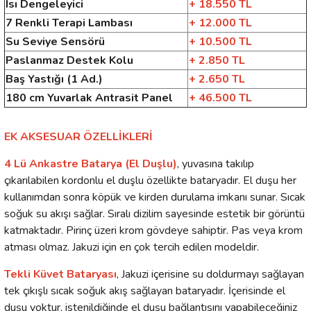
Isı Dengeleyici
+ 18.550 TL
7 Renkli Terapi Lambası
+ 12.000 TL
Su Seviye Sensörü
+ 10.500 TL
Paslanmaz Destek Kolu
+ 2.850 TL
Baş Yastığı (1 Ad.)
+ 2.650 TL
180 cm Yuvarlak Antrasit Panel
+ 46.500 TL
EK AKSESUAR ÖZELLİKLERİ
4 Lü Ankastre Batarya (El Duşlu)
, yuvasına takılıp
çıkarılabilen kordonlu el duşlu özellikte bataryadır. El duşu her
kullanımdan sonra köpük ve kirden durulama imkanı sunar. Sıcak
soğuk su akışı sağlar. Sıralı dizilim sayesinde estetik bir görüntü
katmaktadır. Pirinç üzeri krom gövdeye sahiptir. Pas veya krom
atması olmaz. Jakuzi için en çok tercih edilen modeldir.
Tekli Küvet Bataryası
, Jakuzi içerisine su doldurmayı sağlayan
tek çıkışlı sıcak soğuk akış sağlayan bataryadır. İçerisinde el
duşu yoktur, istenildiğinde el duşu bağlantısını yapabileceğiniz