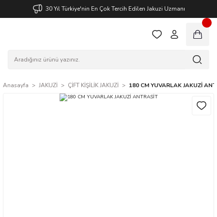
30 Yıl Türkiye'nin En Çok Tercih Edilen Jakuzi Uzmanı
Anasayfa
JAKUZİ
ÇİFT KİŞİLİK JAKUZİ
180 CM YUVARLAK JAKUZİ ANT