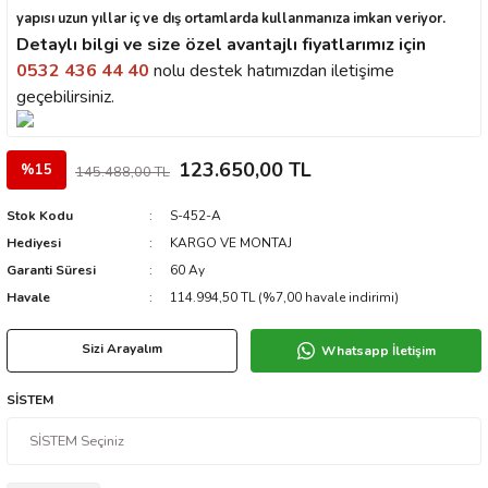
yapısı uzun yıllar iç ve dış ortamlarda kullanmanıza imkan veriyor.
Detaylı bilgi ve size özel avantajlı fiyatlarımız için
0532 436 44 40
nolu destek hatımızdan iletişime
geçebilirsiniz.
123.650,00 TL
%15
145.488,00 TL
Stok Kodu
S-452-A
Hediyesi
KARGO VE MONTAJ
Garanti Süresi
60 Ay
Havale
114.994,50 TL (%7,00 havale indirimi)
Sizi Arayalım
Whatsapp İletişim
SİSTEM