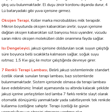
çıkış ucu bulunmaktadır. El duşu zincir kordonu dışarıda durur, 4
Lü bataryadaki gibi yuva içerisine girmez.
Oksijen Terapi
, Koller marka microbubbles milk terapidir.
Mikron boyutunda oksijen kabarcıkları üretir, suyun içerisine
dağılan oksijen kabarcıkları süt banyosu hissi uyandırır, vücudu
saran mikro oksijen molekülleri cildin onarımına fayda sağlar.
Isı Dengeleyici
, jakuzi içerisine doldurulan sıcak suyun çalıştığı
süre boyunca belli sıcaklıkta kalmasını sağlar, soğuk suyu
ısıtmaz. 1,5 Kw güç ile motor çalıştığında devreye girer.
7 Renkli Terapi Lambası
, Belirli jakuzi sistemlerinde standart
özellik olarak sunulan terapi lambası, bazı sistemlerde
bulunmamaktadır. Sistem içerisinde olmasa da terapi lambası
ilave edebilirsiniz. İmalat aşamasında su altında kalacak şekilde
jakuzi içerine yerleştirilen led lamba 7 farklı renkte slayt olarak
otomatik dönüşümlü yanmaktadır yada sabitleyerek tek renkde
kullanma özelliğine sahiptir. Terapi özelliği ile günün