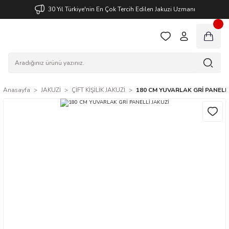
30 Yıl Türkiye'nin En Çok Tercih Edilen Jakuzi Uzmanı
Anasayfa
JAKUZİ
ÇİFT KİŞİLİK JAKUZİ
180 CM YUVARLAK GRİ PANELLİ