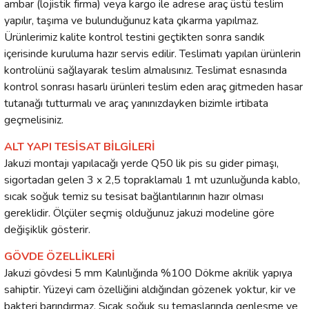
ambar (lojistik firma) veya kargo ile adrese araç üstü teslim
yapılır, taşıma ve bulunduğunuz kata çıkarma yapılmaz.
Ürünlerimiz kalite kontrol testini geçtikten sonra sandık
içerisinde kuruluma hazır servis edilir. Teslimatı yapılan ürünlerin
kontrolünü sağlayarak teslim almalısınız. Teslimat esnasında
kontrol sonrası hasarlı ürünleri teslim eden araç gitmeden hasar
tutanağı tutturmalı ve araç yanınızdayken bizimle irtibata
geçmelisiniz.
ALT YAPI TESİSAT BİLGİLERİ
Jakuzi montajı yapılacağı yerde Q50 lik pis su gider pimaşı,
sigortadan gelen 3 x 2,5 topraklamalı 1 mt uzunluğunda kablo,
sıcak soğuk temiz su tesisat bağlantılarının hazır olması
gereklidir. Ölçüler seçmiş olduğunuz jakuzi modeline göre
değişiklik gösterir.
GÖVDE ÖZELLİKLERİ
Jakuzi gövdesi 5 mm Kalınlığında %100 Dökme akrilik yapıya
sahiptir. Yüzeyi cam özelliğini aldığından gözenek yoktur, kir ve
bakteri barındırmaz, Sıcak soğuk su temaslarında genleşme ve