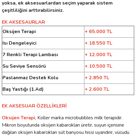
yoksa, ek aksesuarlardan seçim yaparak sistem
çeşitliliğini arttırabilirsiniz.
EK AKSESAURLAR
Oksijen Terapi
+ 65.000 TL
Isı Dengeleyici
+ 18.550 TL
7 Renkli Terapi Lambası
+ 12.000 TL
Su Seviye Sensörü
+ 10.500 TL
Paslanmaz Destek Kolu
+ 2.850 TL
Baş Yastığı (1.Ad)
+ 2.600 TL
EK AKSESUAR ÖZELLİKLERİ
Oksijen Terapi
,
Koller marka microbubbles milk terapidir.
Mikron boyutunda oksijen kabarcıkları üretir, suyun içerisine
dağılan oksijen kabarcıkları süt banyosu hissi uyandırır, vücudu