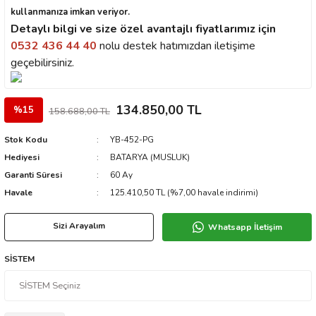
kullanmanıza imkan veriyor.
Detaylı bilgi ve size özel avantajlı fiyatlarımız için
0532 436 44 40
nolu destek hatımızdan iletişime
geçebilirsiniz.
134.850,00 TL
%15
158.688,00 TL
Stok Kodu
YB-452-PG
Hediyesi
BATARYA (MUSLUK)
Garanti Süresi
60 Ay
Havale
125.410,50 TL (%7,00 havale indirimi)
Sizi Arayalım
Whatsapp İletişim
SİSTEM