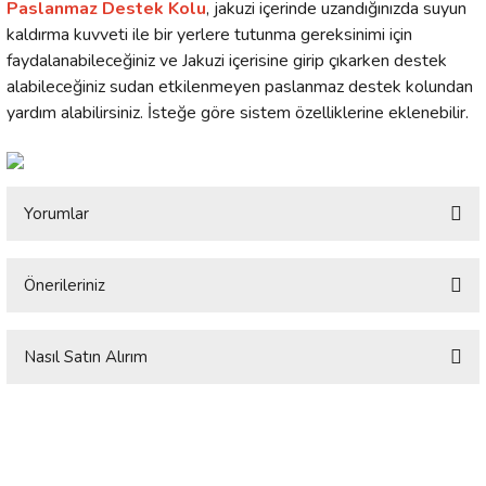
Paslanmaz Destek Kolu
, jakuzi içerinde uzandığınızda suyun
kaldırma kuvveti ile bir yerlere tutunma gereksinimi için
faydalanabileceğiniz ve Jakuzi içerisine girip çıkarken destek
alabileceğiniz sudan etkilenmeyen paslanmaz destek kolundan
yardım alabilirsiniz. İsteğe göre sistem özelliklerine eklenebilir.
Yorumlar
Önerileriniz
Bu ürüne ilk yorumu siz yapın!
Bu ürünün fiyat bilgisi, resim, ürün açıklamalarında ve diğer konularda
yetersiz gördüğünüz noktaları öneri formunu kullanarak tarafımıza
Nasıl Satın Alırım
Yorum Yaz
iletebilirsiniz.
Görüş ve önerileriniz için teşekkür ederiz.
**Ölçü ve model olarak standart özelliğe sahiptir. Ölçünüze
göre özel imalat yapılamamaktadır. Yerinize uygun ölçü ve
Ürün resmi kalitesiz, bozuk veya görüntülenemiyor.
model için web sitemizdeki farklı modelleri inceleyebilirsiniz.
Ürün açıklamasında eksik bilgiler bulunuyor.