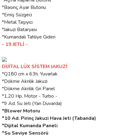
*Açma Kapama Butonu
*Basınç Ayar Butonu
*Emiş Süzgeci
*Metal Taşıyıcı
*Jakuzi Bataryası
*Kumandalı Tahliye Gideri
- 19 JETLİ -
DİJİTAL LÜX SİSTEM JAKUZİ
*Q180 cm x 63h. Yuvarlak
*Dökme Akrilik Jakuzi
*Dökme Akrilik Gri Panel
*1,20 Hp. Motor - Turbo -
*9 Ad. Su Jeti (Yan Duvarda)
*Blower Motoru
*10 Ad. Pirinç Jakuzi Hava Jeti (Tabanda)
*Dijital Kumanda Paneli
*Su Seviye Sensörü