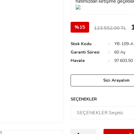
hatımızdan iletişime geçebilir
%15
123.552,00 TL
Stok Kodu
YB-109-A
Garanti Süresi
60 Ay
Havale
97.603,50 
Sizi Arayalım
SEÇENEKLER