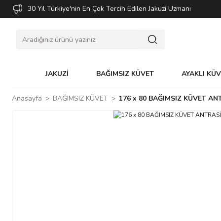
30 Yıl Türkiye'nin En Çok Tercih Edilen Jakuzi Uzmanı
JAKUZİ
BAĞIMSIZ KÜVET
AYAKLI KÜ
Anasayfa
BAĞIMSIZ KÜVET
176 x 80 BAĞIMSIZ KÜVET AN