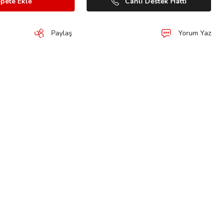
pete Ekle
Canlı Destek Hattı
Paylaş
Yorum Yaz