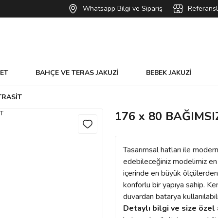
Whatsapp Bilgi ve Sipariş
Referansl
VET
BAHÇE VE TERAS JAKUZİ
BEBEK JAKUZİ
TRASİT
176 x 80 BAĞIMS
Tasarımsal hatları ile moder
edebileceğiniz modelimiz en 
içerinde en büyük ölçülerden
konforlu bir yapıya sahip. K
duvardan batarya kullanılabil
Detaylı bilgi ve size özel 