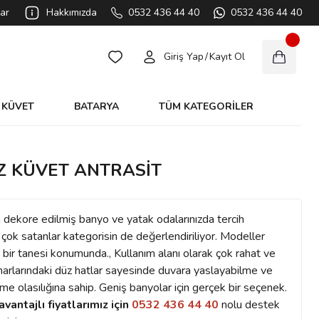
ar
Hakkımızda
0532 436 44 40
0532 436 44 40
Giriş Yap
/
Kayıt Ol
KÜVET
BATARYA
TÜM KATEGORİLER
IZ KÜVET ANTRASİT
n dekore edilmiş banyo ve yatak odalarınızda tercih
çok satanlar kategorisin de değerlendiriliyor. Modeller
 bir tanesi konumunda., Kullanım alanı olarak çok rahat ve
enarlarındaki düz hatlar sayesinde duvara yaslayabilme ve
me olasılığına sahip. Geniş banyolar için gerçek bir seçenek.
avantajlı fiyatlarımız için
0532 436 44 40
nolu destek