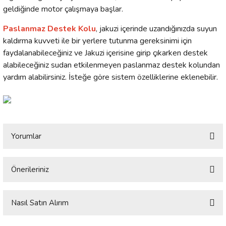
geldiğinde motor çalışmaya başlar.
Paslanmaz Destek Kolu
, jakuzi içerinde uzandığınızda suyun
kaldırma kuvveti ile bir yerlere tutunma gereksinimi için
faydalanabileceğiniz ve Jakuzi içerisine girip çıkarken destek
alabileceğiniz sudan etkilenmeyen paslanmaz destek kolundan
yardım alabilirsiniz. İsteğe göre sistem özelliklerine eklenebilir.
Yorumlar
Önerileriniz
Bu ürüne ilk yorumu siz yapın!
Bu ürünün fiyat bilgisi, resim, ürün açıklamalarında ve diğer konularda
yetersiz gördüğünüz noktaları öneri formunu kullanarak tarafımıza
Nasıl Satın Alırım
Yorum Yaz
iletebilirsiniz.
Görüş ve önerileriniz için teşekkür ederiz.