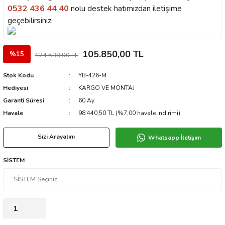
0532 436 44 40
nolu destek hatımızdan iletişime
geçebilirsiniz.
105.850,00 TL
%15
124.538,00 TL
Stok Kodu
YB-426-M
Hediyesi
KARGO VE MONTAJ
Garanti Süresi
60 Ay
Havale
98.440,50 TL (%7,00 havale indirimi)
Sizi Arayalım
Whatsapp İletişim
SİSTEM