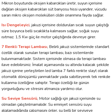
Mikron boyutunda oksijen kabarcıkları üretir, suyun içerisine
dağılan oksijen kabarcıkları süt banyosu hissi uyandırır, vücudu
saran mikro oksijen molekülleri cildin onarımına fayda sağlar.
Isı Dengeleyici
, jakuzi içerisine doldurulan sıcak suyun çalıştığı
süre boyunca belli sıcaklıkta kalmasını sağlar, soğuk suyu
ısıtmaz. 1,5 Kw güç ile motor çalıştığında devreye girer.
7 Renkli Terapi Lambası
, Belirli jakuzi sistemlerinde standart
özellik olarak sunulan terapi lambası, bazı sistemlerde
bulunmamaktadır. Sistem içerisinde olmasa da terapi lambası
ilave edebilirsiniz. İmalat aşamasında su altında kalacak şekilde
jakuzi içerine yerleştirilen led lamba 7 farklı renkte slayt olarak
otomatik dönüşümlü yanmaktadır yada sabitleyerek tek renkde
kullanma özelliğine sahiptir. Terapi özelliği ile günün
yorgunluğunu ve stresini atmanıza yardımcı olur.
Su Seviye Sensörü
, Motor sağlığı için jakuzi içerisinde su
olmadan çalıştırılmamalıdır. Su emniyet sensörü suyu
algılamadığında çalışmasını önler, su belli bir seviyeye