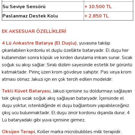
Su Seviye Sensörü
+ 10.500 TL
Paslanmaz Destek Kolu
+ 2.850 TL
EK AKSESUAR ÖZELLİKLERİ
4 Lü Ankastre Batarya (El Duşlu)
, yuvasına takılıp
çıkarılabilen kordonlu el duşlu özellikte bataryadır. El duşu her
kullanımdan sonra köpük ve kirden durulama imkanı sunar. Sıcak
soğuk su akışı sağlar. Sıralı dizilim sayesinde estetik bir görüntü
katmaktadır. Pirinç üzeri krom gövdeye sahiptir. Pas veya krom
atması olmaz. Jakuzi için en çok tercih edilen modeldir.
Tekli Küvet Bataryası
, Jakuzi içerisine su doldurmayı sağlayan
tek çıkışlı sıcak soğuk akış sağlayan bataryadır. İçerisinde el
duşu yoktur, istenildiğinde el duşu bağlantısını yapabileceğiniz
çıkış ucu bulunmaktadır. El duşu zincir kordonu dışarıda durur, 4
Lü bataryadaki gibi yuva içerisine girmez.
Oksijen Terapi
, Koller marka microbubbles milk terapidir.