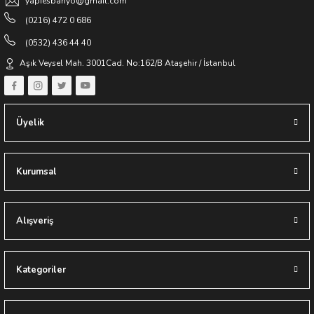
yapiesbanyo@gmail.com
**Destek Hattı:
0532 436 44 40
(0216) 472 0 686
(0532) 436 44 40
Keyifli Alışverişler Dileriz
Aşık Veysel Mah. 3001Cad. No:162/B Ataşehir / İstanbul
Yapıes Banyo / Erkan Ocak
Üyelik
Kurumsal
Alışveriş
Kategoriler