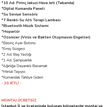
*10 Ad. Pirinç Jakuzi Hava Jeti (Tabanda)
*Dijital Kumanda Paneli
*Su Seviye Sensörü
*7 Renkli Su Altı Terapi Lambası
*Bluetooth Müzik Sistemi
*Hoparlör
*Ozonizer (Virüs ve Bakteri Oluşmasını Engeller)
*Basınç Ayar Butonu
*Emiş Süzgeci
*2 Ad. Baş Yastığı
*1 Ad. Şampuanlık
*Ağırlığa Dayanıklı Basamak
*Metal Taşıyıcı
*Kumandalı Tahliye Gideri
- 20 JETLİ -
MONTAJ ÜCRETSİZ
İstanbul İl ve ilçelerinde bulunan bölgelerde montaj ve