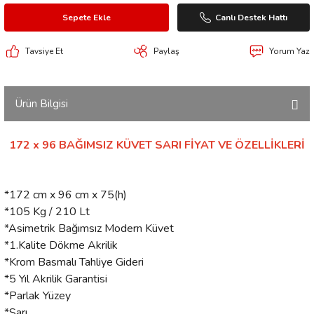
Sepete Ekle
Canlı Destek Hattı
Tavsiye Et
Paylaş
Yorum Yaz
Ürün Bilgisi
172 x 96 BAĞIMSIZ KÜVET SARI FİYAT VE ÖZELLİKLERİ
*172 cm x 96 cm x 75(h)
*105 Kg / 210 Lt
*Asimetrik Bağımsız Modern Küvet
*1.Kalite Dökme Akrilik
*Krom Basmalı Tahliye Gideri
*5 Yıl Akrilik Garantisi
*Parlak Yüzey
*Sarı