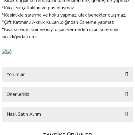
*Sıcak soğuk su temaslarından etkilenmez, genleşme yapmaz.
*Kılcal sır çatlakları ve pas oluşmaz.
*Kesinlikle sararma ve koku yapmaz, ufak benekler oluşmaz.
*Çift Katmanlı Akrilik Kullanıldığından Esneme yapmaz.
*Kısa sürede ısınır ve ısıyı dışarı vermeden uzun süre suyu
sıcaklığında korur.
Yorumlar
Önerileriniz
Bu ürüne ilk yorumu siz yapın!
Bu ürünün fiyat bilgisi, resim, ürün açıklamalarında ve diğer konularda
yetersiz gördüğünüz noktaları öneri formunu kullanarak tarafımıza
Nasıl Satın Alırım
Yorum Yaz
iletebilirsiniz.
Görüş ve önerileriniz için teşekkür ederiz.
**Ölçü ve model olarak standart özelliğe sahiptir. Ölçünüze