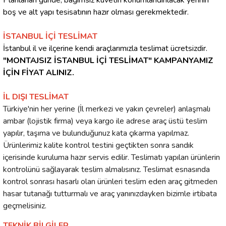
Planlanan günde, bağımsız küvetin konumlandırılacak yerinin
boş ve alt yapı tesisatının hazır olması gerekmektedir.
İSTANBUL İÇİ TESLİMAT
İstanbul il ve ilçerine kendi araçlarımızla teslimat ücretsizdir.
"MONTAJSIZ İSTANBUL İÇİ TESLİMAT" KAMPANYAMIZ
İÇİN FİYAT ALINIZ.
İL DIŞI TESLİMAT
Türkiye'nin her yerine (İl merkezi ve yakın çevreler) anlaşmalı
ambar (lojistik firma) veya kargo ile adrese araç üstü teslim
yapılır, taşıma ve bulunduğunuz kata çıkarma yapılmaz.
Ürünlerimiz kalite kontrol testini geçtikten sonra sandık
içerisinde kuruluma hazır servis edilir. Teslimatı yapılan ürünlerin
kontrolünü sağlayarak teslim almalısınız. Teslimat esnasında
kontrol sonrası hasarlı olan ürünleri teslim eden araç gitmeden
hasar tutanağı tutturmalı ve araç yanınızdayken bizimle irtibata
geçmelisiniz.
TEKNİK BİLGİLER