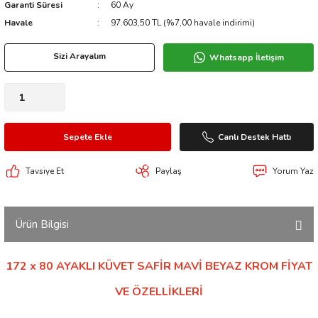
Garanti Süresi
60 Ay
Havale
97.603,50 TL (%7,00 havale indirimi)
Sizi Arayalım
Whatsapp İletişim
Sepete Ekle
Canlı Destek Hattı
Tavsiye Et
Paylaş
Yorum Yaz
Ürün Bilgisi
172 x 80 AYAKLI KÜVET SAFİR MAVİ BEYAZ KROM FİYAT
VE ÖZELLİKLERİ