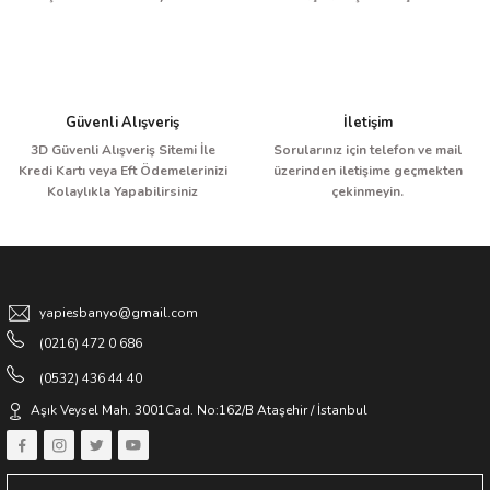
Bu ürüne benzer farklı alternatifler olmalı.
Güvenli Alışveriş
İletişim
BAĞIMSIZ KÜVET BATARYASI KROM
3D Güvenli Alışveriş Sitemi İle
Sorularınız için telefon ve mail
Gönder
Kredi Kartı veya Eft Ödemelerinizi
üzerinden iletişime geçmekten
Kolaylıkla Yapabilirsiniz
çekinmeyin.
12.500,00 TL
25.000,00 TL
Sponsor Ürün
yapiesbanyo@gmail.com
(0216) 472 0 686
(0532) 436 44 40
Aşık Veysel Mah. 3001Cad. No:162/B Ataşehir / İstanbul