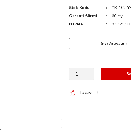
Stok Kodu
YB-102-Y
Garanti Süresi
60 Ay
Havale
93.325,50 
Sizi Arayalım
Se
Tavsiye Et