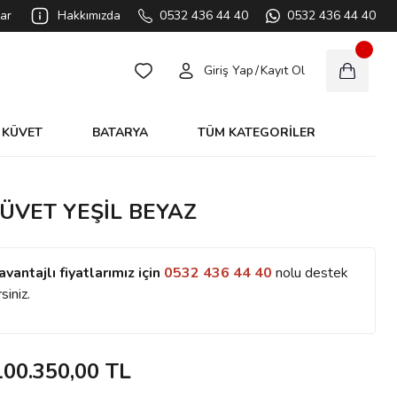
ar
Hakkımızda
0532 436 44 40
0532 436 44 40
Giriş Yap
/
Kayıt Ol
KÜVET
BATARYA
TÜM KATEGORİLER
KÜVET YEŞİL BEYAZ
avantajlı fiyatlarımız için
0532 436 44 40
nolu destek
siniz.
100.350,00 TL