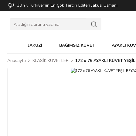
30 Yıl Türkiye'nin En Çok Tercih Edilen Jakuzi Uzmanı
JAKUZİ
BAĞIMSIZ KÜVET
AYAKLI KÜ
Anasayfa
KLASİK KÜVETLER
172 x 76 AYAKLI KÜVET YEŞİ