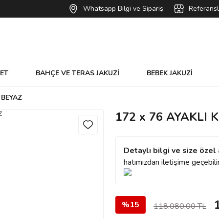
Whatsapp Bilgi ve Sipariş
Referansl
VET
BAHÇE VE TERAS JAKUZİ
BEBEK JAKUZİ
L BEYAZ
172 x 76 AYAKLI 
Detaylı bilgi ve size özel 
hatımızdan iletişime geçebilir
%15
118.080,00 TL