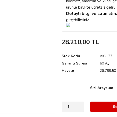
işlemez, sararma ve kılcal ç
ürünle birlikte ücretsiz gelir.
Detaylı bilgi ve satın alm
geçebilirsiniz.
28.210,00 TL
Stok Kodu
AK-123
Garanti Süresi
60 Ay
Havale
26.799,50 
Sizi Arayalım
Se