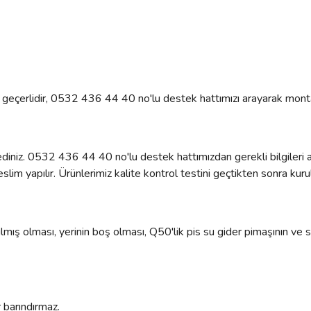
çin geçerlidir, 0532 436 44 40 no'lu destek hattımızı arayarak monta
diniz. 0532 436 44 40 no'lu destek hattımızdan gerekli bilgileri al
lim yapılır. Ürünlerimiz kalite kontrol testini geçtikten sonra kurul
mış olması, yerinin boş olması, Q50'lik pis su gider pimaşının ve sı
 barındırmaz.