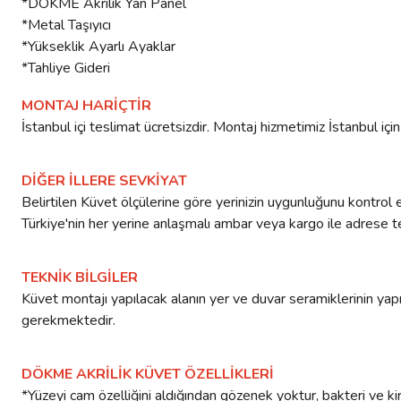
*DÖKME Akrilik Yan Panel
*Metal Taşıyıcı
*Yükseklik Ayarlı Ayaklar
*Tahliye Gideri
MONTAJ HARİÇTİR
İstanbul içi teslimat ücretsizdir. Montaj hizmetimiz İstanbul i
DİĞER İLLERE SEVKİYAT
Belirtilen Küvet ölçülerine göre yerinizin uygunluğunu kontrol e
Türkiye'nin her yerine anlaşmalı ambar veya kargo ile adrese tes
TEKNİK BİLGİLER
Küvet montajı yapılacak alanın yer ve duvar seramiklerinin yapıl
gerekmektedir.
DÖKME AKRİLİK KÜVET ÖZELLİKLERİ
*Yüzeyi cam özelliğini aldığından gözenek yoktur, bakteri ve kir