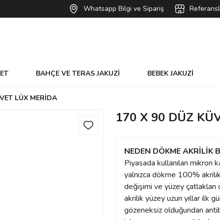
Whatsapp Bilgi ve Sipariş
Referansl
VET
BAHÇE VE TERAS JAKUZİ
BEBEK JAKUZİ
ÜVET LÜX MERİDA
170 X 90 DÜZ KÜ
NEDEN DÖKME AKRİLİK B
Piyasada kullanılan mikron k
yalnızca dökme 100% akrilik 
değişimi ve yüzey çatlaklar
akrilik yüzey uzun yıllar ilk
gözeneksiz olduğundan antibak