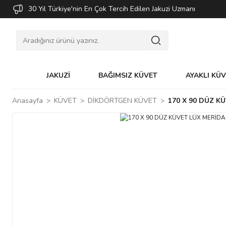
30 Yıl Türkiye'nin En Çok Tercih Edilen Jakuzi Uzmanı
JAKUZİ
BAĞIMSIZ KÜVET
AYAKLI KÜ
Anasayfa
KÜVET
DİKDÖRTGEN KÜVET
170 X 90 DÜZ K