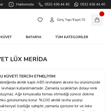
ar
Hakkımızda
0532 436 44 40
0532 436 44 40
Giriş Yap
/
Kayıt Ol
KÜVET
BATARYA
TÜM KATEGORİLER
VET LÜX MERİDA
U KÜVETİ TERCİH ETMELİYİM
!
alınlığında akrilik kaplı ABS levhaların aksine bu ürünümüzde
levhaları kullanılmaktadır. Zamanla sıcaklıktan dolayı renk
ı oluşmaz. Ağır kimyasalla temas etmediği sürece dökme
 günkü görünümünü korur. %100 akrilik levha yüzeyi
teriyel özelliğe sahiptir.,zamanla içerisine kir ve leke