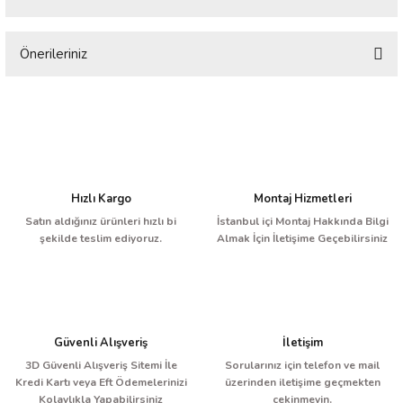
Önerileriniz
Bu ürüne ilk yorumu siz yapın!
Bu ürünün fiyat bilgisi, resim, ürün açıklamalarında ve diğer konularda
yetersiz gördüğünüz noktaları öneri formunu kullanarak tarafımıza
Yorum Yaz
iletebilirsiniz.
Görüş ve önerileriniz için teşekkür ederiz.
Ürün resmi kalitesiz, bozuk veya görüntülenemiyor.
Hızlı Kargo
Montaj Hizmetleri
Ürün açıklamasında eksik bilgiler bulunuyor.
Satın aldığınız ürünleri hızlı bi
İstanbul içi Montaj Hakkında Bilgi
şekilde teslim ediyoruz.
Almak İçin İletişime Geçebilirsiniz
Ürün bilgilerinde hatalar bulunuyor.
Ürün fiyatı diğer sitelerden daha pahalı.
Bu ürüne benzer farklı alternatifler olmalı.
Güvenli Alışveriş
İletişim
3D Güvenli Alışveriş Sitemi İle
Sorularınız için telefon ve mail
Kredi Kartı veya Eft Ödemelerinizi
üzerinden iletişime geçmekten
Kolaylıkla Yapabilirsiniz
çekinmeyin.