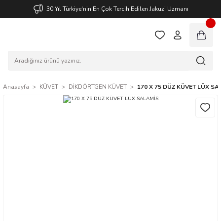
30 Yıl Türkiye'nin En Çok Tercih Edilen Jakuzi Uzmanı
Anasayfa
KÜVET
DİKDÖRTGEN KÜVET
170 X 75 DÜZ KÜVET LÜX SA