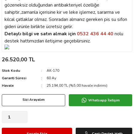
gözeneksiz olduğundan antibakteriyel özelliğe
sahiptir.,zamanla içerisine kir ve leke işlemez, sararma ve
kılcal çatlaklar olmaz. Sonradan almanız gereken pis su sifon
gideri ürünle birlikte ücretsiz gelir.
Detaylı bilgi ve satın almak için
0532 436 44 40
nolu
destek hattımızdan iletişime geçebilirsiniz.
26.520,00 TL
Stok Kodu
AK-170
Garanti Süresi
60 Ay
Havale
25.194,00 TL (%5,00 havale indirimi)
Sizi Arayalım
Whatsapp İletişim
Sepete Ekle
Canlı Destek Hattı