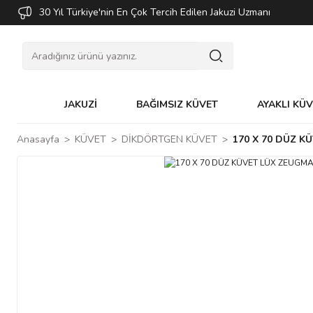
30 Yıl Türkiye'nin En Çok Tercih Edilen Jakuzi Uzmanı
JAKUZİ
BAĞIMSIZ KÜVET
AYAKLI KÜ
Anasayfa
KÜVET
DİKDÖRTGEN KÜVET
170 X 70 DÜZ K