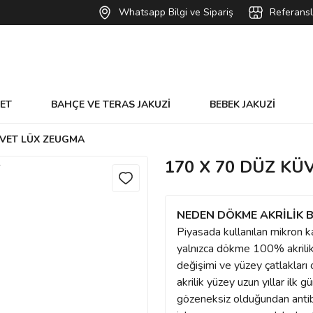
Whatsapp Bilgi ve Sipariş
Referansl
VET
BAHÇE VE TERAS JAKUZİ
BEBEK JAKUZİ
ÜVET LÜX ZEUGMA
170 X 70 DÜZ K
NEDEN DÖKME AKRİLİK B
Piyasada kullanılan mikron k
yalnızca dökme 100% akrilik 
değişimi ve yüzey çatlaklar
akrilik yüzey uzun yıllar ilk
gözeneksiz olduğundan antibak