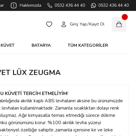
ar
Hakkımızda
0532 436 44 40
0532 436 44 40
Giriş Yap
/
Kayıt Ol
KÜVET
BATARYA
TÜM KATEGORİLER
ÜVET LÜX ZEUGMA
U KÜVETİ TERCİH ETMELİYİM
!
alınlığında akrilik kaplı ABS levhaların aksine bu ürünümüzde
levhaları kullanılmaktadır. Zamanla sıcaklıktan dolayı renk
ı oluşmaz. Ağır kimyasalla temas etmediği sürece dökme
 günkü görünümünü korur. %100 akrilik levha yüzeyi
teriyel özelliğe sahiptir.,zamanla içerisine kir ve leke