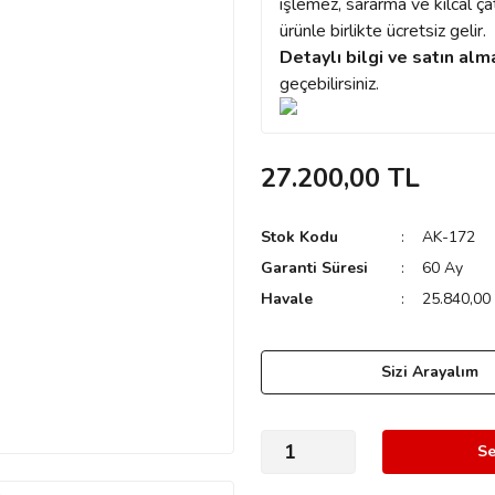
işlemez, sararma ve kılcal ç
ürünle birlikte ücretsiz gelir.
Detaylı bilgi ve satın alm
geçebilirsiniz.
27.200,00 TL
Stok Kodu
AK-172
Garanti Süresi
60 Ay
Havale
25.840,00 
Sizi Arayalım
Se