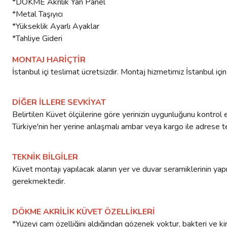
*DÖKME Akrilik Yan Panel
*Metal Taşıyıcı
*Yükseklik Ayarlı Ayaklar
*Tahliye Gideri
MONTAJ HARİÇTİR
İstanbul içi teslimat ücretsizdir. Montaj hizmetimiz İstanbul i
DİĞER İLLERE SEVKİYAT
Belirtilen Küvet ölçülerine göre yerinizin uygunluğunu kontrol e
Türkiye'nin her yerine anlaşmalı ambar veya kargo ile adrese tes
TEKNİK BİLGİLER
Küvet montajı yapılacak alanın yer ve duvar seramiklerinin yapıl
gerekmektedir.
DÖKME AKRİLİK KÜVET ÖZELLİKLERİ
*Yüzeyi cam özelliğini aldığından gözenek yoktur, bakteri ve kir