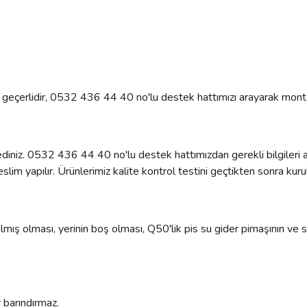
çin geçerlidir, 0532 436 44 40 no'lu destek hattımızı arayarak monta
diniz. 0532 436 44 40 no'lu destek hattımızdan gerekli bilgileri al
lim yapılır. Ürünlerimiz kalite kontrol testini geçtikten sonra kurul
mış olması, yerinin boş olması, Q50'lik pis su gider pimaşının ve sı
 barındırmaz.