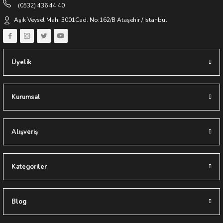
(0532) 436 44 40
Keyifli Alışverişler Dileriz
Aşık Veysel Mah. 3001Cad. No:162/B Ataşehir / İstanbul
Yapıes Banyo / Erkan Ocak
Üyelik
Kurumsal
Alışveriş
Kategoriler
Blog