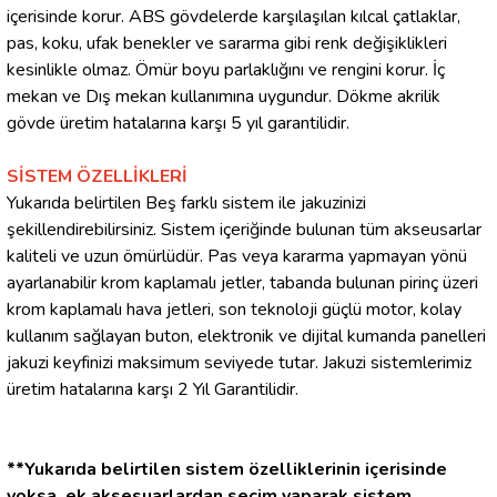
içerisinde korur. ABS gövdelerde karşılaşılan kılcal çatlaklar,
pas, koku, ufak benekler ve sararma gibi renk değişiklikleri
kesinlikle olmaz. Ömür boyu parlaklığını ve rengini korur. İç
mekan ve Dış mekan kullanımına uygundur. Dökme akrilik
gövde üretim hatalarına karşı 5 yıl garantilidir.
SİSTEM ÖZELLİKLERİ
Yukarıda belirtilen Beş farklı sistem ile jakuzinizi
şekillendirebilirsiniz. Sistem içeriğinde bulunan tüm akseusarlar
kaliteli ve uzun ömürlüdür. Pas veya kararma yapmayan yönü
ayarlanabilir krom kaplamalı jetler, tabanda bulunan pirinç üzeri
krom kaplamalı hava jetleri, son teknoloji güçlü motor, kolay
kullanım sağlayan buton, elektronik ve dijital kumanda panelleri
jakuzi keyfinizi maksimum seviyede tutar. Jakuzi sistemlerimiz
üretim hatalarına karşı 2 Yıl Garantilidir.
**Yukarıda belirtilen sistem özelliklerinin içerisinde
yoksa, ek aksesuarlardan seçim yaparak sistem