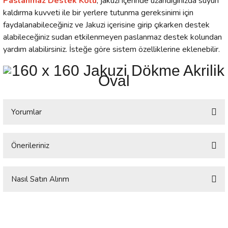
Paslanmaz Destek Kolu
, jakuzi içerinde uzandığınızda suyun
kaldırma kuvveti ile bir yerlere tutunma gereksinimi için
faydalanabileceğiniz ve Jakuzi içerisine girip çıkarken destek
alabileceğiniz sudan etkilenmeyen paslanmaz destek kolundan
yardım alabilirsiniz. İsteğe göre sistem özelliklerine eklenebilir.
Yorumlar
Önerileriniz
Bu ürüne ilk yorumu siz yapın!
Bu ürünün fiyat bilgisi, resim, ürün açıklamalarında ve diğer konularda
yetersiz gördüğünüz noktaları öneri formunu kullanarak tarafımıza
Nasıl Satın Alırım
Yorum Yaz
iletebilirsiniz.
Görüş ve önerileriniz için teşekkür ederiz.
**Ölçü ve model olarak standart özelliğe sahiptir. Ölçünüze
göre özel imalat yapılamamaktadır. Yerinize uygun ölçü ve
Ürün resmi kalitesiz, bozuk veya görüntülenemiyor.