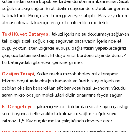
kullanımdan sonra köpük ve kirden durulama imkanı sunar. Sıcak
soğuk su akışı sağlar. Sıralı dizilim sayesinde estetik bir görüntü
katmaktadır. Pirinç üzeri krom gövdeye sahiptir. Pas veya krom
atması olmaz. Jakuzi için en çok tercih edilen modeldir.
Tekli Küvet Bataryası
, Jakuzi içerisine su doldurmayı sağlayan
tek çıkışlı sıcak soğuk akış sağlayan bataryadır. İçerisinde el
duşu yoktur, istenildiğinde el duşu bağlantısını yapabileceğiniz
çıkış ucu bulunmaktadır. El duşu zincir kordonu dışarıda durur, 4
Lü bataryadaki gibi yuva içerisine girmez.
Oksijen Terapi
, Koller marka microbubbles milk terapidir.
Mikron boyutunda oksijen kabarcıkları üretir, suyun içerisine
dağılan oksijen kabarcıkları süt banyosu hissi uyandırır, vücudu
saran mikro oksijen molekülleri cildin onarımına fayda sağlar.
Isı Dengeleyici
, jakuzi içerisine doldurulan sıcak suyun çalıştığı
süre boyunca belli sıcaklıkta kalmasını sağlar, soğuk suyu
ısıtmaz. 1,5 Kw güç ile motor çalıştığında devreye girer.