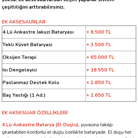
çeşitliliğini arttırabilirsiniz.
EK AKSESAURLAR
4 Lü Ankastre Jakuzi Bataryası
+ 8.500 TL
Tekli Küvet Bataryası
+ 3.500 TL
Oksijen Terapi
+ 65.000 TL
Isı Dengeleyici
+ 18.550 TL
Paslanmaz Destek Kolu
+ 2.850 TL
Baş Yastığı (1 Ad.)
+ 2.650 TL
EK AKSESUAR ÖZELLİKLERİ
4 Lü Ankastre Batarya (El Duşlu)
, yuvasına takılıp
çıkarılabilen kordonlu el duşlu özellikte bataryadır. El duşu her