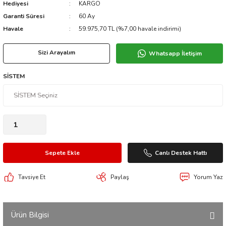
Hediyesi
KARGO
Garanti Süresi
60 Ay
Havale
59.975,70 TL (%7,00 havale indirimi)
Sizi Arayalım
Whatsapp İletişim
SİSTEM
Sepete Ekle
Canlı Destek Hattı
Tavsiye Et
Paylaş
Yorum Yaz
Ürün Bilgisi