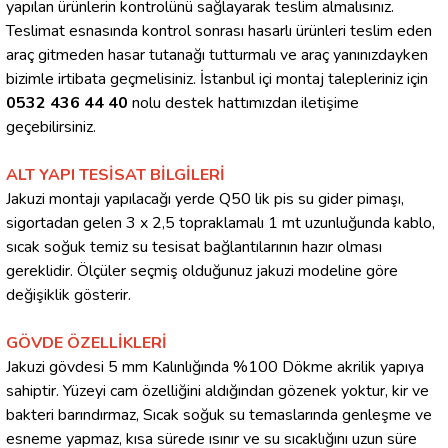
yapılan ürünlerin kontrolünü sağlayarak teslim almalısınız.
Teslimat esnasında kontrol sonrası hasarlı ürünleri teslim eden
araç gitmeden hasar tutanağı tutturmalı ve araç yanınızdayken
bizimle irtibata geçmelisiniz. İstanbul içi montaj talepleriniz için
0532 436 44 40
nolu destek hattımızdan iletişime
geçebilirsiniz.
ALT YAPI TESİSAT BİLGİLERİ
Jakuzi montajı yapılacağı yerde Q50 lik pis su gider pimaşı,
sigortadan gelen 3 x 2,5 topraklamalı 1 mt uzunluğunda kablo,
sıcak soğuk temiz su tesisat bağlantılarının hazır olması
gereklidir. Ölçüler seçmiş olduğunuz jakuzi modeline göre
değişiklik gösterir.
GÖVDE ÖZELLİKLERİ
Jakuzi gövdesi 5 mm Kalınlığında %100 Dökme akrilik yapıya
sahiptir. Yüzeyi cam özelliğini aldığından gözenek yoktur, kir ve
bakteri barındırmaz, Sıcak soğuk su temaslarında genleşme ve
esneme yapmaz, kısa sürede ısınır ve su sıcaklığını uzun süre