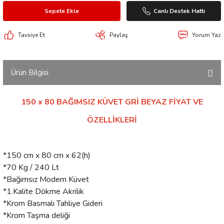
Sepete Ekle
Canlı Destek Hattı
Tavsiye Et
Paylaş
Yorum Yaz
Ürün Bilgisi
150 x 80 BAĞIMSIZ KÜVET GRİ BEYAZ FİYAT VE
ÖZELLİKLERİ
*150 cm x 80 cm x 62(h)
*70 Kg / 240 Lt
*Bağımsız Modern Küvet
*1.Kalite Dökme Akrilik
*Krom Basmalı Tahliye Gideri
*Krom Taşma deliği