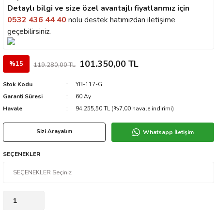
Detaylı bilgi ve size özel avantajlı fiyatlarımız için
0532 436 44 40
nolu destek hatımızdan iletişime
geçebilirsiniz.
101.350,00 TL
%15
119.280,00 TL
Stok Kodu
YB-117-G
Garanti Süresi
60 Ay
Havale
94.255,50 TL (%7,00 havale indirimi)
Sizi Arayalım
Whatsapp İletişim
SEÇENEKLER