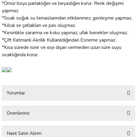
*Ömür boyu parlaklığını ve beyazlığını korur. Renk değişimi
yapmaz.
*Sıcak soğuk su temaslarından etkilenmez, genleşme yapmaz.
*Kılcal sır çatlakları ve pas oluşmaz.
*Kesinlikle sararma ve koku yapmaz, ufak benekler oluşmaz.
*Çift Katmanlı Akrilik Kullanıldığından Esneme yapmaz.
*Kısa sürede ısınır ve ısıyı dışarı vermeden uzun süre suyu
sıcaklığında korur.
Yorumlar
Önerileriniz
Bu ürüne ilk yorumu siz yapın!
Bu ürünün fiyat bilgisi, resim, ürün açıklamalarında ve diğer konularda
yetersiz gördüğünüz noktaları öneri formunu kullanarak tarafımıza
Nasıl Satın Alırım
Yorum Yaz