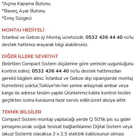
*Açma Kapama Butonu
*Basınç Ayar Butonu
*Emiş Süzgeci
MONTAJ HEDİYELİ
İstanbul ve Gebze içi Montaj ücretsizdir,
0532 436 44 40
no'lu
destek hattımızı arayarak bilgi alabilirsiniz.
DİĞER İLLERE SEVKİYAT
Belirtilen Compact Sistem ölçülerine göre yerinizin uygunluğunu
kontrol ediniz.
0532 436 44 40
no'lu destek hattımızdan
gerekli bilgileri alınız. İstanbul ve Gebze dışı siparişlerde montaj
hizmetimiz yoktur,Türkiye'nin her yerine anlaşmalı ambar veya
kargo ile adrese teslim yapılır.Ürünlerimiz kalite kontrol testini
geçtikten sonra kuruluma hazır servis edilir,ücret alıcıya aittir.
TEKNİK BİLGİLER
Compact Sistem montajı yapılacağı yerde Q 50'lik pis su gider
pimaşının,sıcak soğuk tesisat bağlantılarının Dijital Sistem veya
Jakuzi Sistemli olacaksa 3 x 2,5 elektrik kablosunun olması