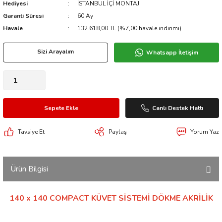
Hediyesi
İSTANBUL İÇİ MONTAJ
Garanti Süresi
60 Ay
Havale
132.618,00 TL (%7,00 havale indirimi)
Sizi Arayalım
Whatsapp İletişim
Sepete Ekle
Canlı Destek Hattı
Tavsiye Et
Paylaş
Yorum Yaz
Ürün Bilgisi
140 x 140 COMPACT KÜVET SİSTEMİ DÖKME AKRİLİK