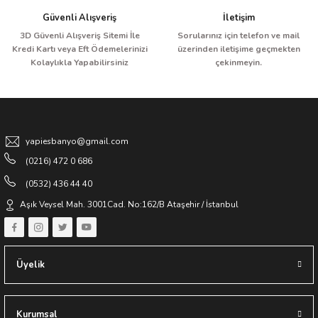
Güvenli Alışveriş
İletişim
3D Güvenli Alışveriş Sitemi İle
Sorularınız için telefon ve mail
Kredi Kartı veya Eft Ödemelerinizi
üzerinden iletişime geçmekten
Kolaylıkla Yapabilirsiniz
çekinmeyin.
Gönder
yapiesbanyo@gmail.com
(0216) 472 0 686
(0532) 436 44 40
Aşık Veysel Mah. 3001Cad. No:162/B Ataşehir / İstanbul
Üyelik
Kurumsal