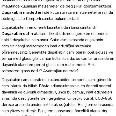
duşakabinlerin modeli değildir. Aynı zamanda duşakabin
imalatında kullanılan malzemeler de değişiklik göstermektedir.
Duşakabin modelleri
nde kullanılan cam malzemeler arasında
pleksiglas ile temperli camlar bulunmaktadır.
Duşakabinlerin en önemli kısımlarından birisi camlarıdır.
Duşakabin satın al
ırken dikkat edilmesi gereken en önemli
nokta duşakabin camlarıdır. Satın alım sırasında duşakabin
camının hangi malzemeden imal edildiğini mutslaka
öğrenmelisiniz. Genellikle duşakabin camı olarak pleksiglass ve
temprered glass gibi camlar kullanılsa da, bu camlar arasında en
dayanıklı olanı tempered glass cam malzemedir. Peki,
tempered glass nedir? Avantajları nelerdir?
Duşakabin camı olarak da kullanılabilen temperli cam, güvenlik
camı olarak da bilinir. Böyle adlandırılmasının en önemli nedeni
dayanıklı ve güvenli olmasıdır. Çünkü bu camlar, imal edilmeleri
sırasında özel işlemlerden geçiriliyor. Öncelikli olarak 600-650
derece arasında aniden ısıtılarak soğutulur. Bu işlem sonrasında
cam yüzey sertleşir. Bu işlem sonrasında öncelikli olarak dış