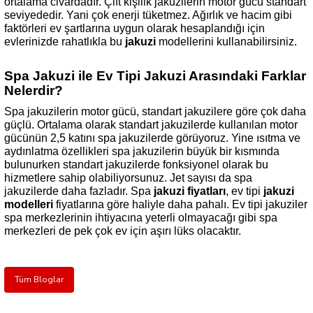
ortalama civardadır. Çift kişilik jakuzilerin motor gücü standart
seviyededir. Yani çok enerji tüketmez. Ağırlık ve hacim gibi
faktörleri ev şartlarına uygun olarak hesaplandığı için
evlerinizde rahatlıkla bu
jakuzi
modellerini kullanabilirsiniz.
Spa Jakuzi ile Ev Tipi Jakuzi Arasındaki Farklar
Nelerdir?
Spa jakuzilerin motor gücü, standart jakuzilere göre çok daha
güçlü. Ortalama olarak standart jakuzilerde kullanılan motor
gücünün 2,5 katını spa jakuzilerde görüyoruz. Yine ısıtma ve
aydınlatma özellikleri spa jakuzilerin büyük bir kısmında
bulunurken standart jakuzilerde fonksiyonel olarak bu
hizmetlere sahip olabiliyorsunuz. Jet sayısı da spa
jakuzilerde daha fazladır. Spa
jakuzi fiyatları
, ev tipi
jakuzi
modelleri
fiyatlarına göre haliyle daha pahalı. Ev tipi jakuziler
spa merkezlerinin ihtiyacına yeterli olmayacağı gibi spa
merkezleri de pek çok ev için aşırı lüks olacaktır.
Tüm Bloglar