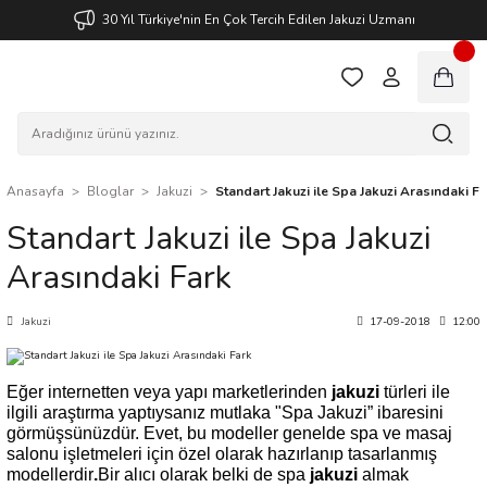
30 Yıl Türkiye'nin En Çok Tercih Edilen Jakuzi Uzmanı
Anasayfa
Bloglar
Jakuzi
Standart Jakuzi ile Spa Jakuzi Arasındaki F
Standart Jakuzi ile Spa Jakuzi
Arasındaki Fark
Jakuzi
17-09-2018
12:00
Eğer internetten veya yapı marketlerinden
jakuzi
türleri ile
ilgili araştırma yaptıysanız mutlaka "Spa Jakuzi” ibaresini
görmüşsünüzdür. Evet, bu modeller genelde spa ve masaj
salonu işletmeleri için özel olarak hazırlanıp tasarlanmış
modellerdir
.
Bir alıcı olarak belki de spa
jakuzi
almak