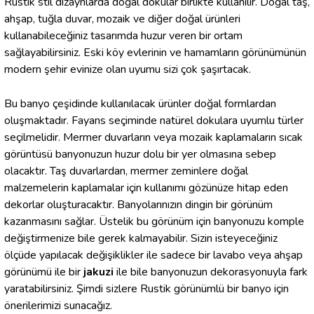
Rustik stil dizaynlarda doğal dokular birlikte kullanılır. Doğal taş,
ahşap, tuğla duvar, mozaik ve diğer doğal ürünleri
kullanabileceğiniz tasarımda huzur veren bir ortam
sağlayabilirsiniz. Eski köy evlerinin ve hamamların görünümünün
modern şehir evinize olan uyumu sizi çok şaşırtacak.
Bu banyo çeşidinde kullanılacak ürünler doğal formlardan
oluşmaktadır. Fayans seçiminde natürel dokulara uyumlu türler
seçilmelidir. Mermer duvarların veya mozaik kaplamaların sıcak
görüntüsü banyonuzun huzur dolu bir yer olmasına sebep
olacaktır. Taş duvarlardan, mermer zeminlere doğal
malzemelerin kaplamalar için kullanımı gözünüze hitap eden
dekorlar oluşturacaktır. Banyolarınızın dingin bir görünüm
kazanmasını sağlar. Üstelik bu görünüm için banyonuzu komple
değiştirmenize bile gerek kalmayabilir. Sizin isteyeceğiniz
ölçüde yapılacak değişiklikler ile sadece bir lavabo veya ahşap
görünümü ile bir
jakuzi
ile bile banyonuzun dekorasyonuyla fark
yaratabilirsiniz. Şimdi sizlere Rustik görünümlü bir banyo için
önerilerimizi sunacağız.