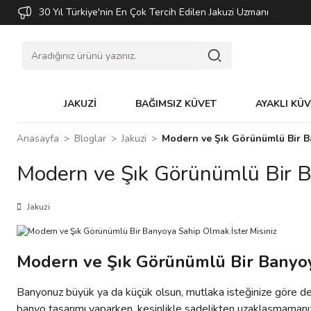
30 Yıl Türkiye'nin En Çok Tercih Edilen Jakuzi Uzmanı
JAKUZİ
BAĞIMSIZ KÜVET
AYAKLI KÜ
Anasayfa
Bloglar
Jakuzi
Modern ve Şık Görünümlü Bir B
Modern ve Şık Görünümlü Bir B
Jakuzi
Modern ve Şık Görünümlü Bir Banyoy
Banyonuz büyük ya da küçük olsun, mutlaka isteğinize göre de
banyo tasarımı yaparken, kesinlikle sadelikten uzaklaşmamanız g