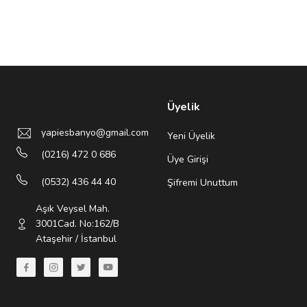
Üyelik
yapiesbanyo@gmail.com
Yeni Üyelik
(0216) 472 0 686
Üye Girişi
(0532) 436 44 40
Şifremi Unuttum
Aşık Veysel Mah.
3001Cad. No:162/B
Ataşehir / İstanbul