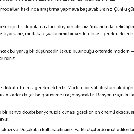
zi modelleri hakkında araştırma yapmaya başlayabilirsiniz. Çünkü
için bir depolama alanı oluşturmalısınız. Yukarıda da belirttiğimiz 
yo istiyorsanız, mutlaka eşyalarınızın bir yerde olması gerekmekted
ir. Ancak bu yanlış bir düşüncedir. Jakuzi bulunduğu ortamda modern
irsiniz.
re dikkat etmeniz gerekmektedir. Modern bir stil oluşturmak doğru 
yonuz o kadar da şık bir görünüme ulaşmayacaktır. Banyonuz için ku
ap bir banyo dolabı banyonuzda olması gereken en önemli aksesuard
ilir.
jakuzi ve Duşakabin kullanabilirsiniz. Farklı ölçülerde imal edilen 