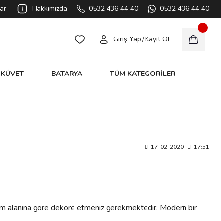
ar
Hakkımızda
0532 436 44 40
0532 436 44 40
Giriş Yap
/
Kayıt Ol
KÜVET
BATARYA
TÜM KATEGORİLER
17-02-2020
17:51
anım alanına göre dekore etmeniz gerekmektedir. Modern bir