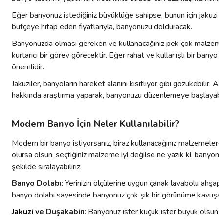
Eğer banyonuz istediğiniz büyüklüğe sahipse, bunun için jaku
bütçeye hitap eden fiyatlarıyla, banyonuzu dolduracak.
Banyonuzda olması gereken ve kullanacağınız pek çok malzemeler 
kurtarıcı bir görev görecektir. Eğer rahat ve kullanışlı bir ban
önemlidir.
Jakuziler, banyoların hareket alanını kısıtlıyor gibi gözükebil
hakkında araştırma yaparak, banyonuzu düzenlemeye başlayabil
Modern Banyo İçin Neler Kullanılabilir?
Modern bir banyo istiyorsanız, biraz kullanacağınız malzemele
olursa olsun, seçtiğiniz malzeme iyi değilse ne yazık ki, ban
şekilde sıralayabiliriz:
Banyo Dolabı
: Yerinizin ölçülerine uygun çanak lavabolu ahş
banyo dolabı sayesinde banyonuz çok şık bir görünüme kavuşab
Jakuzi
ve Duşakabin
: Banyonuz ister küçük ister büyük olsun 