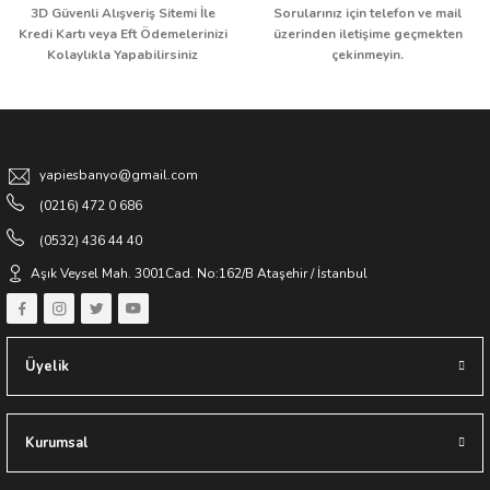
3D Güvenli Alışveriş Sitemi İle
Sorularınız için telefon ve mail
Kredi Kartı veya Eft Ödemelerinizi
üzerinden iletişime geçmekten
Kolaylıkla Yapabilirsiniz
çekinmeyin.
yapiesbanyo@gmail.com
(0216) 472 0 686
(0532) 436 44 40
Aşık Veysel Mah. 3001Cad. No:162/B Ataşehir / İstanbul
Üyelik
Kurumsal