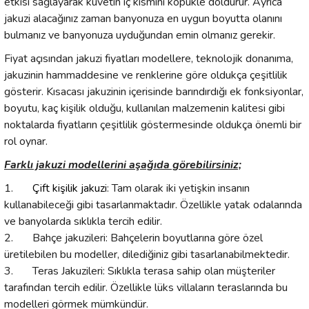
etkisi sağlayarak küvetin iç kısmını köpükle doldurur. Ayrıca
jakuzi alacağınız zaman banyonuza en uygun boyutta olanını
bulmanız ve banyonuza uyduğundan emin olmanız gerekir.
Fiyat açısından jakuzi fiyatları modellere, teknolojik donanıma,
jakuzinin hammaddesine ve renklerine göre oldukça çeşitlilik
gösterir. Kısacası jakuzinin içerisinde barındırdığı ek fonksiyonlar,
boyutu, kaç kişilik olduğu, kullanılan malzemenin kalitesi gibi
noktalarda fiyatların çeşitlilik göstermesinde oldukça önemli bir
rol oynar.
Farklı jakuzi modellerini aşağıda görebilirsiniz;
1.
Çift kişilik jakuzi
: Tam olarak iki yetişkin insanın
kullanabileceği gibi tasarlanmaktadır. Özellikle yatak odalarında
ve banyolarda sıklıkla tercih edilir.
2.
Bahçe jakuzileri: Bahçelerin boyutlarına göre özel
üretilebilen bu modeller, dilediğiniz gibi tasarlanabilmektedir.
3.
Teras Jakuzileri: Sıklıkla terasa sahip olan müşteriler
tarafından tercih edilir. Özellikle lüks villaların teraslarında bu
modelleri görmek mümkündür.