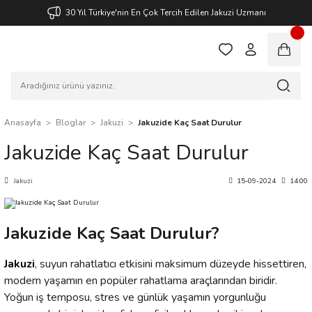
30 Yıl Türkiye'nin En Çok Tercih Edilen Jakuzi Uzmanı
Anasayfa
Bloglar
Jakuzi
Jakuzide Kaç Saat Durulur
Jakuzide Kaç Saat Durulur
Jakuzi
15-09-2024
14:00
Jakuzide Kaç Saat Durulur?
Jakuzi
, suyun rahatlatıcı etkisini maksimum düzeyde hissettiren,
modern yaşamın en popüler rahatlama araçlarından biridir.
Yoğun iş temposu, stres ve günlük yaşamın yorgunluğu