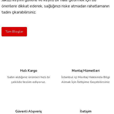
Jakuzi keyfini güvenli ve keyifli bir hale getirmek için bu
önerilere dikkat ederek, sağlığınızı riske atmadan rahatlamanın
tadını çıkarabilirsiniz.
Tüm Bloglar
Hızlı Kargo
Montaj Hizmetleri
Satın aldığınız ürünleri hızlı bi
İstanbul içi Montaj Hakkında Bilgi
şekilde teslim ediyoruz.
Almak İçin İletişime Geçebilirsiniz
Güvenli Alışveriş
İletişim