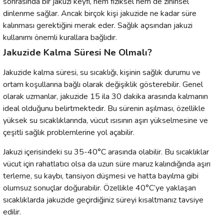
sonrasında bir jakuzi keyfi, hem fiziksel hem de zihinsel
dinlenme sağlar. Ancak birçok kişi jakuzide ne kadar süre
kalınması gerektiğini merak eder. Sağlık açısından jakuzi
kullanımı önemli kurallara bağlıdır.
Jakuzide Kalma Süresi Ne Olmalı?
Jakuzide kalma süresi, su sıcaklığı, kişinin sağlık durumu ve
ortam koşullarına bağlı olarak değişiklik gösterebilir. Genel
olarak uzmanlar, jakuzide 15 ila 30 dakika arasında kalmanın
ideal olduğunu belirtmektedir. Bu sürenin aşılması, özellikle
yüksek su sıcaklıklarında, vücut ısısının aşırı yükselmesine ve
çeşitli sağlık problemlerine yol açabilir.
Jakuzi içerisindeki su 35-40°C arasında olabilir. Bu sıcaklıklar
vücut için rahatlatıcı olsa da uzun süre maruz kalındığında aşırı
terleme, su kaybı, tansiyon düşmesi ve hatta bayılma gibi
olumsuz sonuçlar doğurabilir. Özellikle 40°C’ye yaklaşan
sıcaklıklarda jakuzide geçirdiğiniz süreyi kısaltmanız tavsiye
edilir.