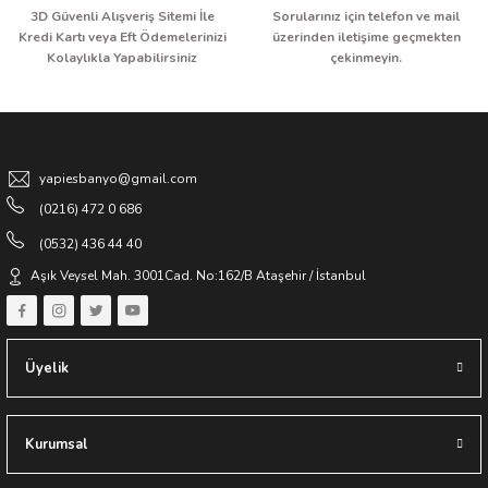
3D Güvenli Alışveriş Sitemi İle
Sorularınız için telefon ve mail
Kredi Kartı veya Eft Ödemelerinizi
üzerinden iletişime geçmekten
Kolaylıkla Yapabilirsiniz
çekinmeyin.
yapiesbanyo@gmail.com
(0216) 472 0 686
(0532) 436 44 40
Aşık Veysel Mah. 3001Cad. No:162/B Ataşehir / İstanbul
Üyelik
Kurumsal