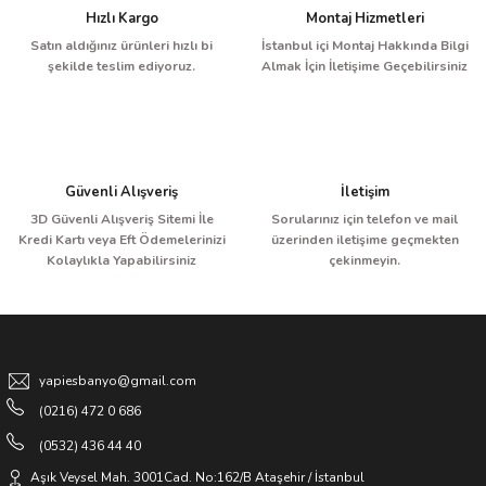
Hızlı Kargo
Montaj Hizmetleri
Satın aldığınız ürünleri hızlı bi
İstanbul içi Montaj Hakkında Bilgi
şekilde teslim ediyoruz.
Almak İçin İletişime Geçebilirsiniz
Güvenli Alışveriş
İletişim
3D Güvenli Alışveriş Sitemi İle
Sorularınız için telefon ve mail
Kredi Kartı veya Eft Ödemelerinizi
üzerinden iletişime geçmekten
Kolaylıkla Yapabilirsiniz
çekinmeyin.
yapiesbanyo@gmail.com
(0216) 472 0 686
(0532) 436 44 40
Aşık Veysel Mah. 3001Cad. No:162/B Ataşehir / İstanbul