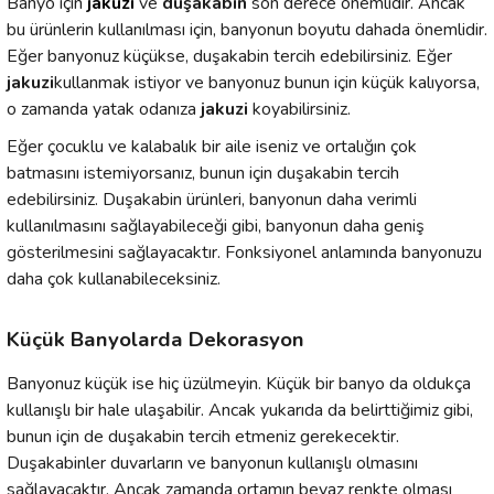
Banyo için
jakuzi
ve
duşakabin
son derece önemlidir. Ancak
bu ürünlerin kullanılması için, banyonun boyutu dahada önemlidir.
Eğer banyonuz küçükse, duşakabin tercih edebilirsiniz. Eğer
jakuzi
kullanmak istiyor ve banyonuz bunun için küçük kalıyorsa,
o zamanda yatak odanıza
jakuzi
koyabilirsiniz.
Eğer çocuklu ve kalabalık bir aile iseniz ve ortalığın çok
batmasını istemiyorsanız, bunun için duşakabin tercih
edebilirsiniz. Duşakabin ürünleri, banyonun daha verimli
kullanılmasını sağlayabileceği gibi, banyonun daha geniş
gösterilmesini sağlayacaktır. Fonksiyonel anlamında banyonuzu
daha çok kullanabileceksiniz.
Küçük Banyolarda Dekorasyon
Banyonuz küçük ise hiç üzülmeyin. Küçük bir banyo da oldukça
kullanışlı bir hale ulaşabilir. Ancak yukarıda da belirttiğimiz gibi,
bunun için de duşakabin tercih etmeniz gerekecektir.
Duşakabinler duvarların ve banyonun kullanışlı olmasını
sağlayacaktır. Ancak zamanda ortamın beyaz renkte olması