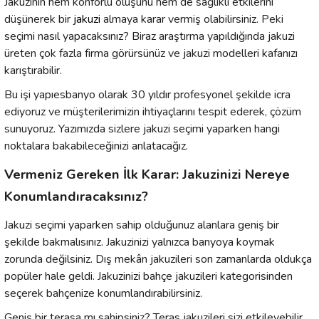
Jakuzinin hem konforlu oluşunu hem de sağlıklı etkilerini
düşünerek bir
jakuzi
almaya karar vermiş olabilirsiniz. Peki
seçimi nasıl yapacaksınız? Biraz araştırma yapıldığında jakuzi
üreten çok fazla firma görürsünüz ve jakuzi modelleri kafanızı
karıştırabilir.
Bu işi yapıesbanyo olarak 30 yıldır profesyonel şekilde icra
ediyoruz ve müşterilerimizin ihtiyaçlarını tespit ederek, çözüm
sunuyoruz. Yazımızda sizlere jakuzi seçimi yaparken hangi
noktalara bakabileceğinizi anlatacağız.
Vermeniz Gereken İlk Karar: Jakuzinizi Nereye
Konumlandıracaksınız?
Jakuzi seçimi yaparken sahip olduğunuz alanlara geniş bir
şekilde bakmalısınız. Jakuzinizi yalnızca banyoya koymak
zorunda değilsiniz. Dış mekân jakuzileri son zamanlarda oldukça
popüler hale geldi. Jakuzinizi bahçe jakuzileri kategorisinden
seçerek bahçenize konumlandırabilirsiniz.
Geniş bir terasa mı sahipsiniz? Teras jakuzileri sizi etkileyebilir