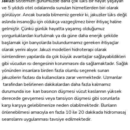
Jakuzi
sistemleri günümüzde daha çok lüks bir hayat yaşayan
ve 5 yıldızlı otel odalarında sunulan hizmetlerden biri olarak
görülüyor. Ancak burada bilmemiz gerekir ki, jakuziler lüks değil
aslında insanoğlu için oldukça vazgeçilmez birer ihtiyaç haline
gelmiştir. Çünkü günlük hayatta yaşamış olduğumuz
yorgunluklardan kurtulmak ya da güne daha enerjik şekilde
başlamak için banyolarda bulundurmamız gereken ihtiyaçlar
olarak yerini alıyor. Jakuzi modelleri hidroterapi
olarak
isimlendiren yapılarda da çok büyük avantajlar sağlayabildikleri
gibi vücudun ısı dengesinin korunmasını da sağlamaktadır. Sağlık
yönünden insanlara birden fazla olumlu seçenek sunan
jakuzilerin fazlası da kullanıcılara zarar vermektedir. Uzmanlar
tarafından belirlenen dakikalardan daha fazla kalmamız
durumunda ise kan basıncın düşmesi vücut kaslarının yüksek
derecede gevşemesi veya tansiyon düşmesi gibi sorunlarla
karşı karşıya gelebilmenize neden olabilmektedir. Bunların
önlenebilmesi amacıyla en fazla 10 ile 20 dakikada hidromasaj
seanslarını uygulanması tavsiye edilmektedir.