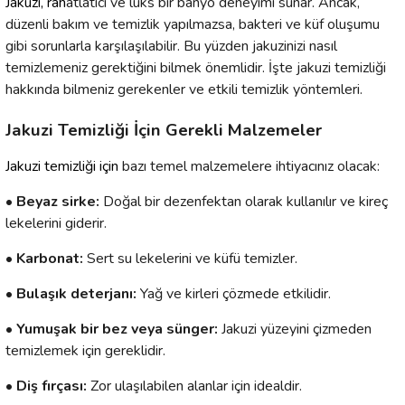
Jakuzi
, rah
atlatıcı ve lüks bir banyo deneyimi sunar. Ancak,
düzenli bakım ve temizlik yapılmazsa, bakteri ve küf oluşumu
gibi sorunlarla karşılaşılabilir. Bu yüzden jakuzinizi nasıl
temizlemeniz gerektiğini bilmek önemlidir. İşte jakuzi temizliği
hakkında bilmeniz gerekenler ve etkili temizlik yöntemleri.
Jakuzi Temizliği İçin Gerekli Malzemeler
Jakuzi temizliği
için
bazı temel malzemelere ihtiyacınız olacak:
• Beyaz sirke:
Doğal bir dezenfektan olarak kullanılır ve kireç
lekelerini giderir.
• Karbonat:
Sert su lekelerini ve küfü temizler.
• Bulaşık deterjanı:
Yağ ve kirleri çözmede etkilidir.
• Yumuşak bir bez veya sünger:
Jakuzi yüzeyini çizmeden
temizlemek için gereklidir.
• Diş fırçası:
Zor ulaşılabilen alanlar için idealdir.