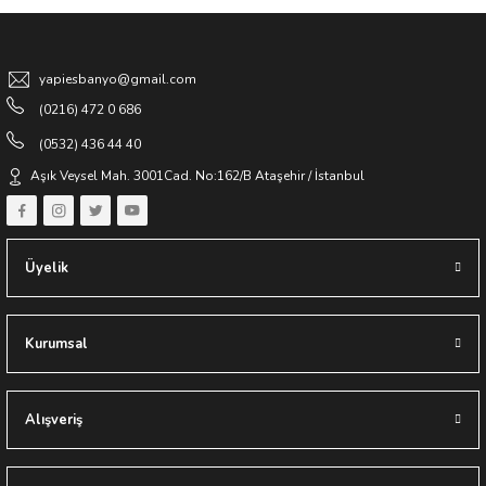
yapiesbanyo@gmail.com
(0216) 472 0 686
(0532) 436 44 40
Aşık Veysel Mah. 3001Cad. No:162/B Ataşehir / İstanbul
Üyelik
Kurumsal
Alışveriş