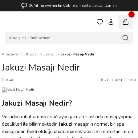
30 Yıl Türkiye'nin En Çok Tercih Edilen Jakuzi Uzmanı
Anasayfa
Bloglar
Jakuzi
Jakuzi Masajı Nedir
Jakuzi Masajı Nedir
Jakuzi
21-07-2023
19:23
Jakuzi Masajı Nedir?
Vücudun rahatlamasını sağlayan jakuziler aslında masaj yapma
özellikleri ile bilinmektedir.
Jakuzi
masajının normal bir spa
masajından farklı olduğu unutulmamaktadır. Jet motorları ile ön