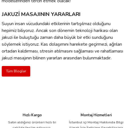
modellerinden tercih etmek olacak!
JAKUZİ MASAJININ YARARLARI
Suyun insan vücudundaki etkilerinin tartışılmaz olduğunu
hepimiz biliyoruz. Ancak son dönemin teknoloji harikası olan
jakuzi ile buluştuğu zaman daha büyük bir etki sunduğunu
söylemek istiyoruz. Kas dolaşımını harekete geçirmezi, ağrıları
ortadan kaldırması, stresin atılmasını sağlaması ve rahatlaması
jakuzi masajının bilinen yararları arasından bulunmaktadır.
Tüm Bloglar
Hızlı Kargo
Montaj Hizmetleri
Satın aldığınız ürünleri hızlı bi
İstanbul içi Montaj Hakkında Bilgi
şekilde teslim ediyoruz.
Almak İçin İletişime Geçebilirsiniz