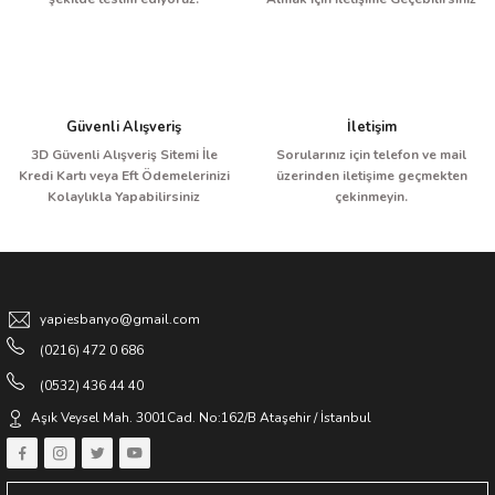
Güvenli Alışveriş
İletişim
3D Güvenli Alışveriş Sitemi İle
Sorularınız için telefon ve mail
Kredi Kartı veya Eft Ödemelerinizi
üzerinden iletişime geçmekten
Kolaylıkla Yapabilirsiniz
çekinmeyin.
yapiesbanyo@gmail.com
(0216) 472 0 686
(0532) 436 44 40
Aşık Veysel Mah. 3001Cad. No:162/B Ataşehir / İstanbul