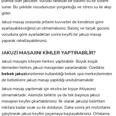
planda olan jakuziler, vücudu rahatlan bir basıncı su ile sizlere
sunar. Bu şekilde vücudunuzun yorgunluğu ve stresi su ile akıp
gider.
Jakuzi masajı sırasında jetlerin kuvvetini de kendinize göre
ayarlayabileceğinizi un utmamalısınız. Basınç ve tazyik gücünü
vücuduna göre ayarladıktan sonra keyifli bir jakuzi masajı
yaparak rahatlayabilirsiniz.
JAKUZİ MASAJINI KİMLER YAPTIRABİLİR?
Jakuzi masajını isteyen herkes yaptırabilir. Büyük küçük
demeden herkes jakuzi masajından yararlanabilir. Özellikle
bebek jakuzi
ürünlerinin kullanıldığı bebek spa merkezlerinden
de bebeklere jakuzi masajı yapıldığı unutulmamalıdır.
Jakuzi masajı yaptırmak için ekstra bir kişiye ihtiyacınız
olmamaktadır. Ailenizle birlikte ya da tek başınıza jakuzi
masajının keyfini çıkartabilirsiniz. İlk olarak jakuziyi belirtilen
miktara kadar sıcak su ile doldurun. Daha sonra jet motorlarını
çalıştırarak jakuzi keyfini yaşamaya başlayabilirsiniz. Ortalama