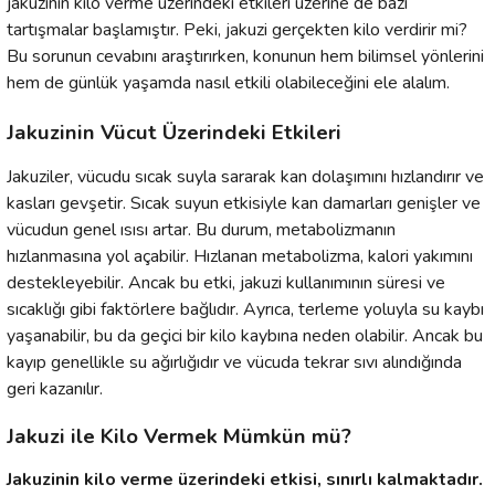
jakuzinin kilo verme üzerindeki etkileri üzerine de bazı
Zİ
tartışmalar başlamıştır. Peki, jakuzi gerçekten kilo verdirir mi?
Bu sorunun cevabını araştırırken, konunun hem bilimsel yönlerini
hem de günlük yaşamda nasıl etkili olabileceğini ele alalım.
Jakuzinin Vücut Üzerindeki Etkileri
Jakuziler, vücudu sıcak suyla sararak kan dolaşımını hızlandırır ve
kasları gevşetir. Sıcak suyun etkisiyle kan damarları genişler ve
vücudun genel ısısı artar. Bu durum, metabolizmanın
hızlanmasına yol açabilir. Hızlanan metabolizma, kalori yakımını
destekleyebilir. Ancak bu etki, jakuzi kullanımının süresi ve
sıcaklığı gibi faktörlere bağlıdır. Ayrıca, terleme yoluyla su kaybı
yaşanabilir, bu da geçici bir kilo kaybına neden olabilir. Ancak bu
kayıp genellikle su ağırlığıdır ve vücuda tekrar sıvı alındığında
geri kazanılır.
Jakuzi ile Kilo Vermek Mümkün mü?
Jakuzinin kilo verme üzerindeki etkisi, sınırlı kalmaktadır.