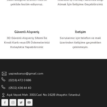
şekilde teslim ediyoruz.
Almak İçin İletişime Geçebilirsiniz
Güvenli Alışveriş
İletişim
3D Güvenli Alışveriş Sitemi İle
Sorularınız için telefon ve mail
Kredi Kartı veya Eft Ödemelerinizi
üzerinden iletişime geçmekten
Kolaylıkla Yapabilirsiniz
çekinmeyin.
yapiesbanyo@gmail.com
(0216) 472 0 686
(0532) 436 44 40
Aşık Veysel Mah. 3001Cad. No:162/B Ataşehir / İstanbul