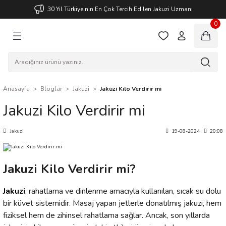
30 Yıl Türkiye'nin En Çok Tercih Edilen Jakuzi Uzmanı
Geri Dön
Geri Dön
Geri Dön
0
KUZİ
KÜVET
ET BATARYASI
Anasayfa
Bloglar
Jakuzi
Jakuzi Kilo Verdirir mi
AKUZİ
ASI
Jakuzi Kilo Verdirir mi
VET
Jakuzi
19-08-2024
20:08
UZİ
UZİ
VET
Jakuzi Kilo Verdirir mi?
ÜVET
Jakuzi
, rahatlama ve dinlenme amacıyla kullanılan, sıcak su dolu
bir küvet sistemidir. Masaj yapan jetlerle donatılmış jakuzi, hem
UZİ
VET
fiziksel hem de zihinsel rahatlama sağlar. Ancak, son yıllarda