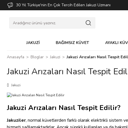
30 Yıl Türkiye'nin En Çok Tercih Edilen Jakuzi Uzmanı
JAKUZİ
BAĞIMSIZ KÜVET
AYAKLI KÜ
Anasayfa
Bloglar
Jakuzi
Jakuzi Arızaları Nasıl Tespit Edil
Jakuzi Arızaları Nasıl Tespit Edil
Jakuzi
Jakuzi Arızaları Nasıl Tespit Edilir?
Jakuziler
, normal küvetlerden farklı olarak elektrikli sistem v
hizmeti sağlamaktadırlar. Ancak sürekli kullanılan ya da bakımlar