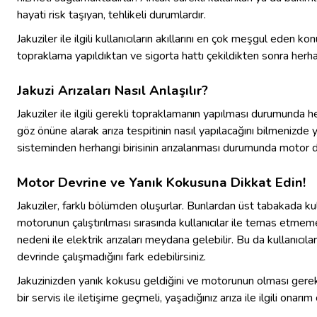
hayati risk taşıyan, tehlikeli durumlardır.
Jakuziler ile ilgili kullanıcıların akıllarını en çok meşgul eden
topraklama yapıldıktan ve sigorta hattı çekildikten sonra herhang
Jakuzi Arızaları Nasıl Anlaşılır?
Jakuziler ile ilgili gerekli topraklamanın yapılması durumunda 
göz önüne alarak arıza tespitinin nasıl yapılacağını bilmenizde 
sisteminden herhangi birisinin arızalanması durumunda motor dü
Motor Devrine ve Yanık Kokusuna Dikkat Edin!
Jakuziler, farklı bölümden oluşurlar. Bunlardan üst tabakada kul
motorunun çalıştırılması sırasında kullanıcılar ile temas etme
nedeni ile elektrik arızaları meydana gelebilir. Bu da kullanıcıl
devrinde çalışmadığını fark edebilirsiniz.
Jakuzinizden yanık kokusu geldiğini ve motorunun olması gerekt
bir servis ile iletişime geçmeli, yaşadığınız arıza ile ilgili onarım