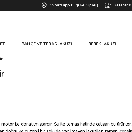
Whatsapp Bilgi ve Sipariş
Referansl
VET
BAHÇE VE TERAS JAKUZİ
BEBEK JAKUZİ
ir
ir
e motor ile donatılmışlardır. Su ile temas halinde çalışan bu ürünle
ı doğru ve düzenli bir şekilde yapılmayan jakuziler, zaman içerisind