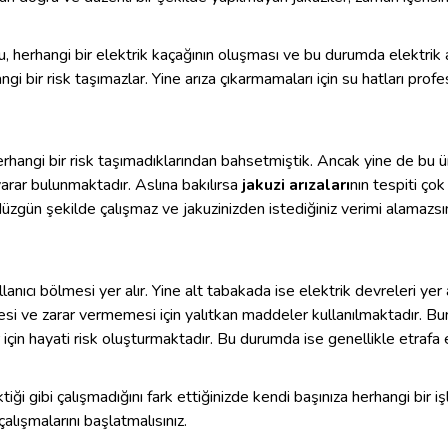
 konu, herhangi bir elektrik kaçağının oluşması ve bu durumda elektrik
i bir risk taşımazlar. Yine arıza çıkarmamaları için su hatları profe
herhangi bir risk taşımadıklarından bahsetmiştik. Ancak yine de bu 
yarar bulunmaktadır. Aslına bakılırsa
jakuzi arızaları
nın tespiti ço
zgün şekilde çalışmaz ve jakuzinizden istediğiniz verimi alamazsın
lanıcı bölmesi yer alır. Yine alt tabakada ise elektrik devreleri yer
mesi ve zarar vermemesi için yalıtkan maddeler kullanılmaktadır. 
ar için hayati risk oluşturmaktadır. Bu durumda ise genellikle etraf
iği gibi çalışmadığını fark ettiğinizde kendi başınıza herhangi bir
 çalışmalarını başlatmalısınız.