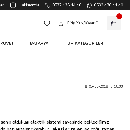
ar
Hakkımızda
0532 436 44 40
0532 436 44 40
Giriş Yap
/
Kayıt Ol
KÜVET
BATARYA
TÜM KATEGORİLER
05-10-2018
18:33
r, sahip oldukları elektrik sistemi sayesinde beklediğimiz
e bazı arızalar çıkarabilir.
Jakuzi arızaları
ise çoğu zaman