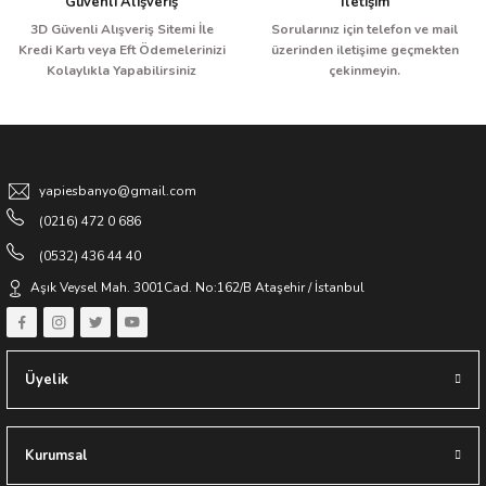
Güvenli Alışveriş
İletişim
3D Güvenli Alışveriş Sitemi İle
Sorularınız için telefon ve mail
Kredi Kartı veya Eft Ödemelerinizi
üzerinden iletişime geçmekten
Kolaylıkla Yapabilirsiniz
çekinmeyin.
yapiesbanyo@gmail.com
(0216) 472 0 686
(0532) 436 44 40
Aşık Veysel Mah. 3001Cad. No:162/B Ataşehir / İstanbul
Üyelik
Kurumsal