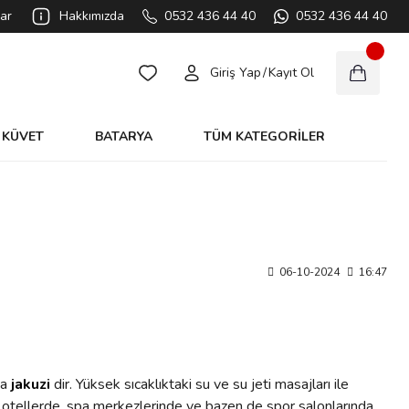
ar
Hakkımızda
0532 436 44 40
0532 436 44 40
Giriş Yap
/
Kayıt Ol
KÜVET
BATARYA
TÜM KATEGORİLER
06-10-2024
16:47
da
jakuzi
dir. Yüksek sıcaklıktaki su ve su jeti masajları ile
rde, otellerde, spa merkezlerinde ve bazen de spor salonlarında