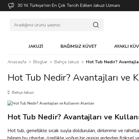
30 Yıl Türkiye'nin En Çok Tercih Edilen Jakuzi Uzmanı
JAKUZİ
BAĞIMSIZ KÜVET
AYAKLI KÜ
Anasayfa
Bloglar
Bahçe Jakuzi
Hot Tub Nedir? Avantajla
Hot Tub Nedir? Avantajları ve K
Bahçe Jakuzi
Hot Tub Nedir? Avantajları ve Kullan
Hot tub, genellikle sıcak suyla doldurulan, dinlenme ve rahatla
bilinen bu cihazlar, özellikle yoğun bir günün ardından fiziksel