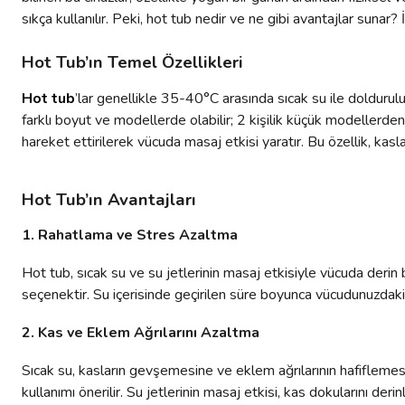
sıkça kullanılır. Peki, hot tub nedir ve ne gibi avantajlar sunar? 
Hot Tub’ın Temel Özellikleri
Hot tub
’lar genellikle 35-40°C arasında sıcak su ile doldurulur
farklı boyut ve modellerde olabilir; 2 kişilik küçük modellerden
hareket ettirilerek vücuda masaj etkisi yaratır. Bu özellik, ka
Hot Tub’ın Avantajları
1. Rahatlama ve Stres Azaltma
Hot tub, sıcak su ve su jetlerinin masaj etkisiyle vücuda derin 
seçenektir. Su içerisinde geçirilen süre boyunca vücudunuzdaki 
2. Kas ve Eklem Ağrılarını Azaltma
Sıcak su, kasların gevşemesine ve eklem ağrılarının hafiflemesin
kullanımı önerilir. Su jetlerinin masaj etkisi, kas dokularını der