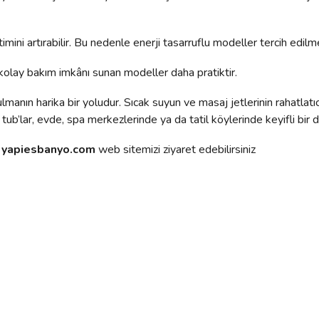
imini artırabilir. Bu nedenle enerji tasarruflu modeller tercih edilme
kolay bakım imkânı sunan modeller daha pratiktir.
anın harika bir yoludur. Sıcak suyun ve masaj jetlerinin rahatlatıc
tub’lar, evde, spa merkezlerinde ya da tatil köylerinde keyifli bir
n
yapiesbanyo.com
web sitemizi ziyaret edebilirsiniz