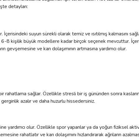
İşte detayları:
. İçerisindeki suyun sürekli olarak temiz ve ısıtılmış kalmasını sağl
 6-8 kişilik büyük modellere kadar birçok seçenek mevcuttur. İçerisi
sların gevşemesine ve kan dolaşımının artmasına yardımcı olur.
bir rahatlama sağlar. Özellikle stresli bir iş gününden sonra kasları
gerginlik azalır ve daha huzurlu hissedersiniz.
e yardımcı olur. Özellikle spor yapanlar ya da yoğun fiziksel aktivi
inlemesine rahatlatır ve kan dolaşımını hızlandırarak ağrıların azalmas