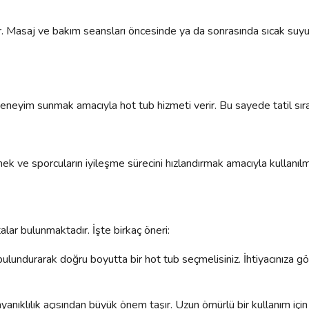
ır. Masaj ve bakım seansları öncesinde ya da sonrasında sıcak suyun
deneyim sunmak amacıyla hot tub hizmeti verir. Bu sayede tatil sıras
mek ve sporcuların iyileşme sürecini hızlandırmak amacıyla kullanılm
lar bulunmaktadır. İşte birkaç öneri:
ulundurarak doğru boyutta bir hot tub seçmelisiniz. İhtiyacınıza g
yanıklılık açısından büyük önem taşır. Uzun ömürlü bir kullanım iç