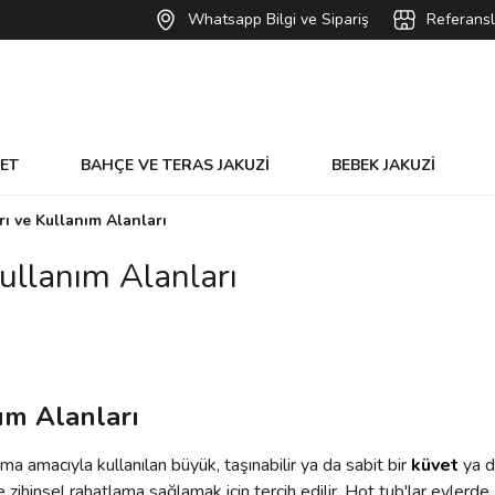
Whatsapp Bilgi ve Sipariş
Referansl
VET
BAHÇE VE TERAS JAKUZİ
BEBEK JAKUZİ
rı ve Kullanım Alanları
ullanım Alanları
ım Alanları
ma amacıyla kullanılan büyük, taşınabilir ya da sabit bir
küvet
ya 
 ve zihinsel rahatlama sağlamak için tercih edilir. Hot tub'lar evle