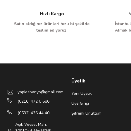
Hızlı Kargo
M
Satın aldığınız ürünleri hızlı bi şekilde
İstanbul
teslim ediyoruz.
Almak İç
Üyelik
yapiesbanyo@gmail.com
Yeni Üyelik
(0216) 472 0 686
Üye Girişi
(0532) 436 44 40
Şifremi Unuttum
Aşık Veysel Mah.
3001Cad. No:162/B