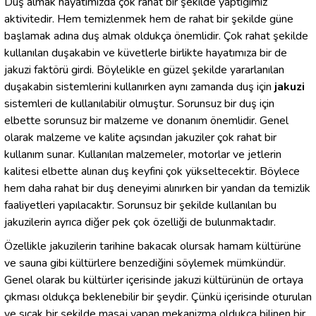
Duş almak hayatımızda çok rahat bir şekilde yaptığımız
aktivitedir. Hem temizlenmek hem de rahat bir şekilde güne
başlamak adına duş almak oldukça önemlidir. Çok rahat şekilde
kullanılan duşakabin ve küvetlerle birlikte hayatımıza bir de
jakuzi faktörü girdi. Böylelikle en güzel şekilde yararlanılan
duşakabin sistemlerini kullanırken aynı zamanda duş için
jakuzi
sistemleri de kullanılabilir olmuştur. Sorunsuz bir duş için
elbette sorunsuz bir malzeme ve donanım önemlidir. Genel
olarak malzeme ve kalite açısından jakuziler çok rahat bir
kullanım sunar. Kullanılan malzemeler, motorlar ve jetlerin
kalitesi elbette alınan duş keyfini çok yükseltecektir. Böylece
hem daha rahat bir duş deneyimi alınırken bir yandan da temizlik
faaliyetleri yapılacaktır. Sorunsuz bir şekilde kullanılan bu
jakuzilerin ayrıca diğer pek çok özelliği de bulunmaktadır.
Özellikle jakuzilerin tarihine bakacak olursak hamam kültürüne
ve sauna gibi kültürlere benzediğini söylemek mümkündür.
Genel olarak bu kültürler içerisinde jakuzi kültürünün de ortaya
çıkması oldukça beklenebilir bir şeydir. Çünkü içerisinde oturulan
ve sıcak bir şekilde masaj yapan mekanizma oldukça bilinen bir