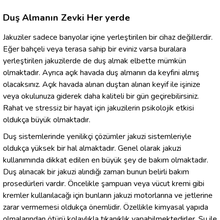
Duş Almanın Zevki Her yerde
Jakuziler sadece banyolar içine yerleştirilen bir cihaz değillerdir.
Eğer bahçeli veya terasa sahip bir eviniz varsa buralara
yerleştirilen jakuzilerde de duş almak elbette mümkün
olmaktadır. Ayrıca açık havada duş almanın da keyfini almış
olacaksınız. Açık havada alınan duştan alınan keyif ile işinize
veya okulunuza giderek daha kaliteli bir gün geçirebilirsiniz.
Rahat ve stressiz bir hayat için jakuzilerin psikolojik etkisi
oldukça büyük olmaktadır.
Duş sistemlerinde yenilikçi çözümler jakuzi sistemleriyle
oldukça yüksek bir hal almaktadır. Genel olarak jakuzi
kullanımında dikkat edilen en büyük şey de bakım olmaktadır.
Duş alınacak bir jakuzi alındığı zaman bunun belirli bakım
prosedürleri vardır. Öncelikle şampuan veya vücut kremi gibi
kremler kullanılacağı için bunların jakuzi motorlarına ve jetlerine
zarar vermemesi oldukça önemlidir. Özellikle kimyasal yapıda
olmalarından ötürü kolaylıkla tıkanıklık yapabilmektedirler. Su ile