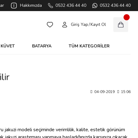
ar
Hakkımızda
0532 436 44 40
0532 436 44 40
Giriş Yap
/
Kayıt Ol
KÜVET
BATARYA
TÜM KATEGORİLER
lir
04-09-2019
15:06
ru jakuzi modeli seçiminde verimlilik, kalite, estetik görünüm
cak jakuzi araştırması yapmaya başladığınızda karşınıza çıkacak