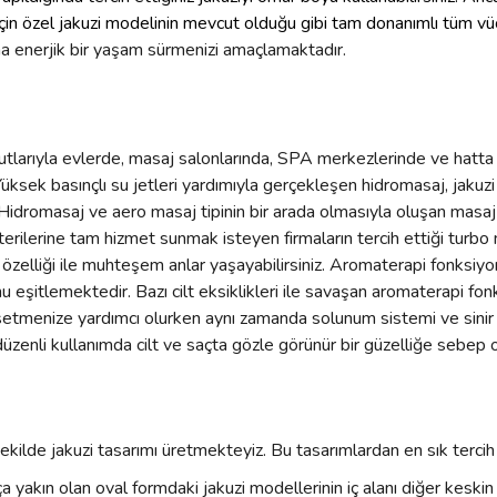
lar için özel jakuzi modelinin mevcut olduğu gibi tam donanımlı tü
ha enerjik bir yaşam sürmenizi amaçlamaktadır.
boyutlarıyla evlerde, masaj salonlarında, SPA merkezlerinde ve hatt
Yüksek basınçlı su jetleri yardımıyla gerçekleşen hidromasaj, jakuzi
 Hidromasaj ve aero masaj tipinin bir arada olmasıyla oluşan masaj 
terilerine tam hizmet sunmak isteyen firmaların tercih ettiği turbo 
aj özelliği ile muhteşem anlar yaşayabilirsiniz. Aromaterapi fonksiy
 eşitlemektedir. Bazı cilt eksiklikleri ile savaşan aromaterapi fon
ssetmenize yardımcı olurken aynı zamanda solunum sistemi ve sinir 
enli kullanımda cilt ve saçta gözle görünür bir güzelliğe sebep 
ekilde jakuzi tasarımı üretmekteyiz. Bu tasarımlardan en sık tercih 
a yakın olan oval formdaki jakuzi modellerinin iç alanı diğer keski