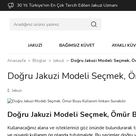
30 Yıl Türkiye'nin En Çok Tercih Edilen Jakuzi Uzmanı
JAKUZİ
BAĞIMSIZ KÜVET
AYAKLI KÜ
Anasayfa
Bloglar
Jakuzi
Doğru Jakuzi Modeli Seçmek, Ö
Doğru Jakuzi Modeli Seçmek, Ö
Jakuzi
Doğru Jakuzi Modeli Seçmek, Ömür B
Kullanacağınız alana ve isteklerinizi göz önünde bulundurarak t
ve güvenli kullanım ön planda tutulmalıdır. Bu seçimler doğru ya