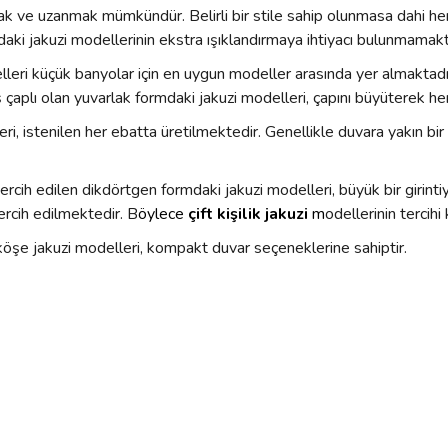
rmak ve uzanmak mümkündür. Belirli bir stile sahip olunmasa dahi he
daki jakuzi modellerinin ekstra ışıklandırmaya ihtiyacı bulunmamakt
lleri küçük banyolar için en uygun modeller arasında yer almaktadır
çaplı olan yuvarlak formdaki jakuzi modelleri, çapını büyüterek her 
eri, istenilen her ebatta üretilmektedir. Genellikle duvara yakın bi
ercih edilen dikdörtgen formdaki jakuzi modelleri, büyük bir girinti
tercih edilmektedir. B
öylece
çift kişilik jakuzi
m
odellerinin tercihi
köşe jakuzi modelleri, kompakt duvar seçeneklerine sahiptir.