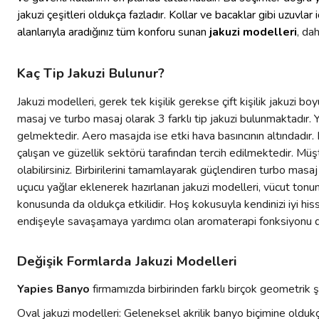
jakuzi çeşitleri oldukça fazladır. Kollar ve bacaklar gibi uzuv
alanlarıyla aradığınız tüm konforu sunan
jakuzi modelleri
, da
Kaç Tip Jakuzi Bulunur?
Jakuzi modelleri, gerek tek kişilik gerekse çift kişilik jakuzi 
masaj ve turbo masaj olarak 3 farklı tip jakuzi bulunmaktadır. 
gelmektedir. Aero masajda ise etki hava basıncının altındadır.
çalışan ve güzellik sektörü tarafından tercih edilmektedir. Müş
olabilirsiniz. Birbirilerini tamamlayarak güçlendiren turbo mas
uçucu yağlar eklenerek hazırlanan jakuzi modelleri, vücut tonunu
konusunda da oldukça etkilidir. Hoş kokusuyla kendinizi iyi hi
endişeyle savaşamaya yardımcı olan aromaterapi fonksiyonu düz
Değişik Formlarda Jakuzi Modelleri
Yapies Banyo
firmamızda birbirinden farklı birçok geometrik ş
Oval jakuzi modelleri: Geleneksel akrilik banyo biçimine oldukç