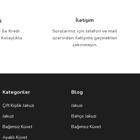
ş
İletişim
 İle Kredi
Sorularınız için telefon ve mail
 Kolaylıkla
üzerinden iletişime geçmekten
çekinmeyin.
Kategoriler
Blog
Çift Kişilik Jakuzi
Jakuzi
Jakuzi
Bahçe Jakuzi
Bağımsız Küvet
Bağımsız Küvet
Ayaklı Küvet