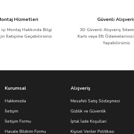
ontaj Hizmetleri
Güvenli Alışveri
 içi Montaj Hakkında Bilgi
3D Güvenli Alışveriş Sitemi
in İletişime Geçebilirsiniz
Kartı veya Eft Ödemelerinizi
Yapabilirsiniz
Kurumsal
Alışveriş
Hakkımızda
Mesafeli Satış Sözleşmesi
İletişim
Gizlilik ve Güvenlik
İletişim Formu
İptal İade Koşullari
Havale Bildirim Formu
Kişisel Veriler Politikası