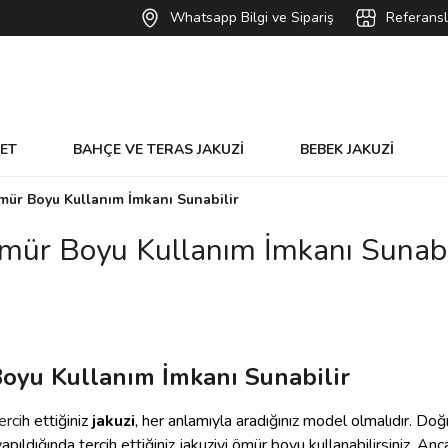
Whatsapp Bilgi ve Sipariş
Referansl
VET
BAHÇE VE TERAS JAKUZİ
BEBEK JAKUZİ
mür Boyu Kullanım İmkanı Sunabilir
mür Boyu Kullanım İmkanı Sunabi
oyu Kullanım İmkanı Sunabilir
erci
h ettiğiniz
jakuzi
, her anlamıyla aradığınız model olmalıdır. Doğ
pıldığında tercih ettiğiniz jakuziyi ömür boyu kullanabilirsiniz. An