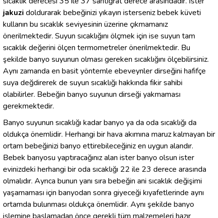
sıcaklık derecesi 35 ile 37 santigrat derece arasındadır. İster
jakuzi
doldurarak bebeğinizi yıkayın isterseniz bebek küveti
kullanın bu sıcaklık seviyesinin üzerine çıkmamanız
önerilmektedir. Suyun sıcaklığını ölçmek için ise suyun tam
sıcaklık değerini ölçen termometreler önerilmektedir. Bu
şekilde banyo suyunun olması gereken sıcaklığını ölçebilirsiniz.
Aynı zamanda en basit yöntemle ebeveynler dirseğini hafifçe
suya değdirerek de suyun sıcaklığı hakkında fikir sahibi
olabilirler. Bebeğin banyo suyunun dirseği yakmaması
gerekmektedir.
Banyo suyunun sıcaklığı kadar banyo ya da oda sıcaklığı da
oldukça önemlidir. Herhangi bir hava akımına maruz kalmayan bir
ortam bebeğinizi banyo ettirebileceğiniz en uygun alandır.
Bebek banyosu yaptıracağınız alan ister banyo olsun ister
evinizdeki herhangi bir oda sıcaklığı 22 ile 23 derece arasında
olmalıdır. Ayrıca bunun yanı sıra bebeğin ani sıcaklık değişimi
yaşamaması için banyodan sonra giyeceği kıyafetlerinde aynı
ortamda bulunması oldukça önemlidir. Aynı şekilde banyo
işlemine başlamadan önce gerekli tüm malzemeleri hazır